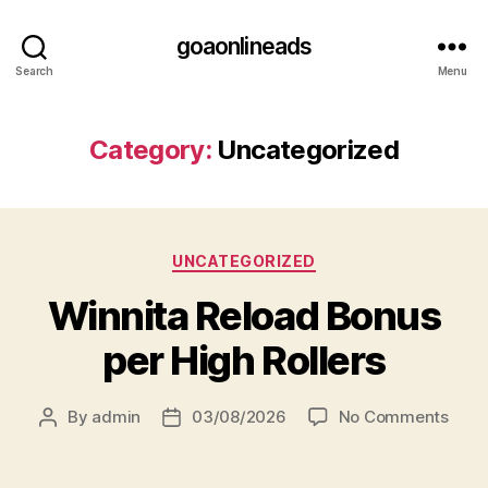
goaonlineads
Search
Menu
Category:
Uncategorized
UNCATEGORIZED
Winnita Reload Bonus
per High Rollers
By
admin
03/08/2026
No Comments