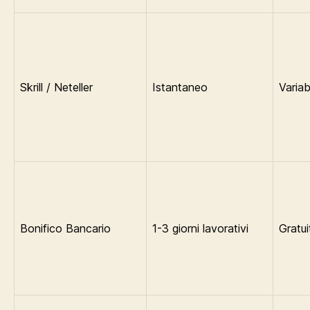
Skrill / Neteller
Istantaneo
Variab
Bonifico Bancario
1-3 giorni lavorativi
Gratui