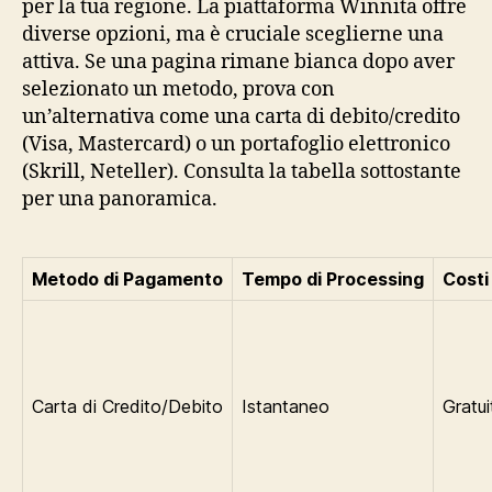
per la tua regione. La piattaforma Winnita offre
diverse opzioni, ma è cruciale sceglierne una
attiva. Se una pagina rimane bianca dopo aver
selezionato un metodo, prova con
un’alternativa come una carta di debito/credito
(Visa, Mastercard) o un portafoglio elettronico
(Skrill, Neteller). Consulta la tabella sottostante
per una panoramica.
Metodo di Pagamento
Tempo di Processing
Costi 
Carta di Credito/Debito
Istantaneo
Gratui