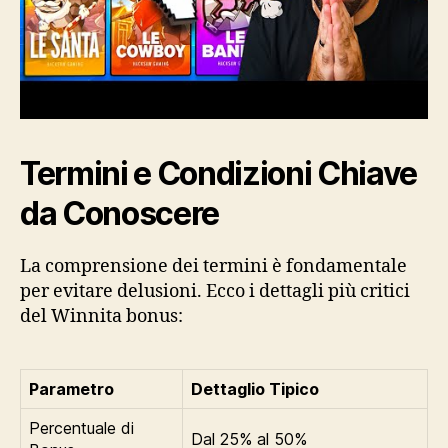
Termini e Condizioni Chiave
da Conoscere
La comprensione dei termini è fondamentale
per evitare delusioni. Ecco i dettagli più critici
del Winnita bonus:
Parametro
Dettaglio Tipico
Percentuale di
Dal 25% al 50%