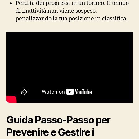
Perdita dei progressi in un torneo: Il tempo
di inattività non viene sospeso,
penalizzando la tua posizione in classifica.
Guida Passo-Passo per
Prevenire e Gestire i