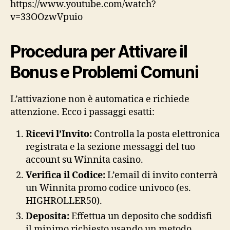
https://www.youtube.com/watch?
v=33OOzwVpuio
Procedura per Attivare il
Bonus e Problemi Comuni
L’attivazione non è automatica e richiede
attenzione. Ecco i passaggi esatti:
Ricevi l’Invito:
Controlla la posta elettronica
registrata e la sezione messaggi del tuo
account su Winnita casino.
Verifica il Codice:
L’email di invito conterrà
un Winnita promo codice univoco (es.
HIGHROLLER50).
Deposita:
Effettua un deposito che soddisfi
il minimo richiesto usando un metodo