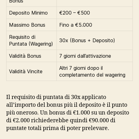
Bonus
Deposito Minimo
€200 – €500
Massimo Bonus
Fino a €5.000
Requisito di
30x (Bonus + Deposito)
Puntata (Wagering)
Validità Bonus
7 giorni dall’attivazione
Altri 7 giorni dopo il
Validità Vincite
completamento del wagering
Il requisito di puntata di 30x applicato
all’importo del bonus più il deposito è il punto
più oneroso. Un bonus di €1.000 su un deposito
di €2.000 richiederebbe quindi €90.000 di
puntate totali prima di poter prelevare.