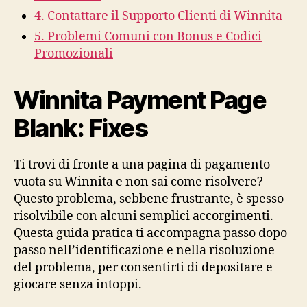
4. Contattare il Supporto Clienti di Winnita
5. Problemi Comuni con Bonus e Codici
Promozionali
Winnita Payment Page
Blank: Fixes
Ti trovi di fronte a una pagina di pagamento
vuota su Winnita e non sai come risolvere?
Questo problema, sebbene frustrante, è spesso
risolvibile con alcuni semplici accorgimenti.
Questa guida pratica ti accompagna passo dopo
passo nell’identificazione e nella risoluzione
del problema, per consentirti di depositare e
giocare senza intoppi.