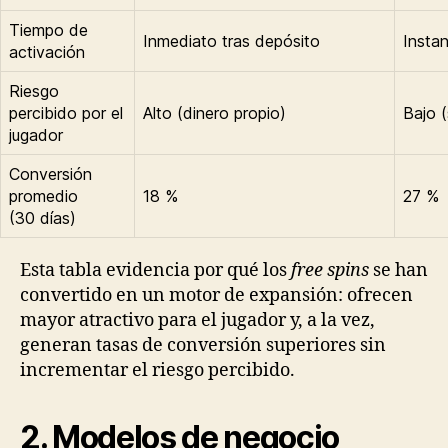
Tiempo de
Inmediato tras depósito
Instan
activación
Riesgo
percibido por el
Alto (dinero propio)
Bajo (
jugador
Conversión
promedio
18 %
27 %
(30 días)
Esta tabla evidencia por qué los
free spins
se han
convertido en un motor de expansión: ofrecen
mayor atractivo para el jugador y, a la vez,
generan tasas de conversión superiores sin
incrementar el riesgo percibido.
2. Modelos de negocio