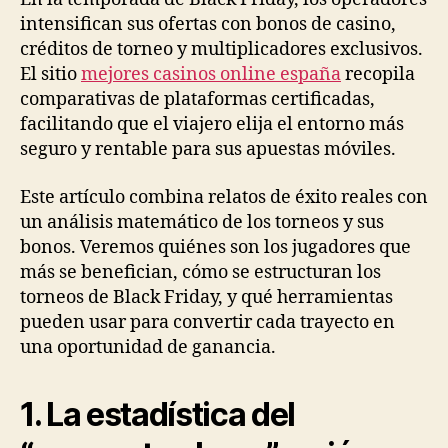
intensifican sus ofertas con bonos de casino,
créditos de torneo y multiplicadores exclusivos.
El sitio
mejores casinos online españa
recopila
comparativas de plataformas certificadas,
facilitando que el viajero elija el entorno más
seguro y rentable para sus apuestas móviles.
Este artículo combina relatos de éxito reales con
un análisis matemático de los torneos y sus
bonos. Veremos quiénes son los jugadores que
más se benefician, cómo se estructuran los
torneos de Black Friday, y qué herramientas
pueden usar para convertir cada trayecto en
una oportunidad de ganancia.
1. La estadística del