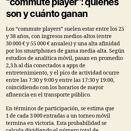
“commute player”: quiénes
son y cuánto ganan
Los “commute players” suelen estar entre los 25
y 38 años, con ingresos medios‑altos (entre
30 000 € y 55 000 € anuales) y una alta afinidad
por los smartphones de gama media‑alta. Según
estudios de analítica móvil, pasan en promedio
2,3 h al día conectados a apps de
entretenimiento, y el pico de actividad ocurre
entre las 7:30 y 9:00 y entre las 17:30 y 19:00,
coincidiendo con los horarios de mayor
afluencia en el transporte público.
En términos de participación, se estima que
1 de cada 3 000 entradas a un torneo móvil
termina en victoria. Esta probabilidad se
calcula dividiendo el número total de