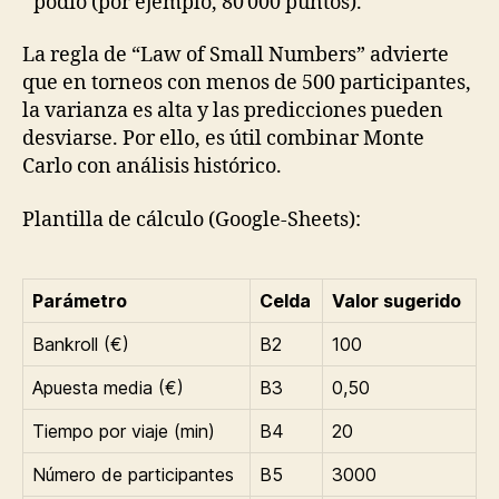
podio (por ejemplo, 80 000 puntos).
La regla de “Law of Small Numbers” advierte
que en torneos con menos de 500 participantes,
la varianza es alta y las predicciones pueden
desviarse. Por ello, es útil combinar Monte
Carlo con análisis histórico.
Plantilla de cálculo (Google‑Sheets):
Parámetro
Celda
Valor sugerido
Bankroll (€)
B2
100
Apuesta media (€)
B3
0,50
Tiempo por viaje (min)
B4
20
Número de participantes
B5
3000