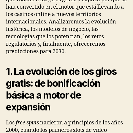
han convertido en el motor que está llevando a
los casinos online a nuevos territorios
internacionales. Analizaremos la evolución
histórica, los modelos de negocio, las
tecnologías que los potencian, los retos
regulatorios y, finalmente, ofreceremos
predicciones para 2030.
1. La evolución de los giros
gratis: de bonificación
básica a motor de
expansión
Los
free spins
nacieron a principios de los años
2000, cuando los primeros slots de video