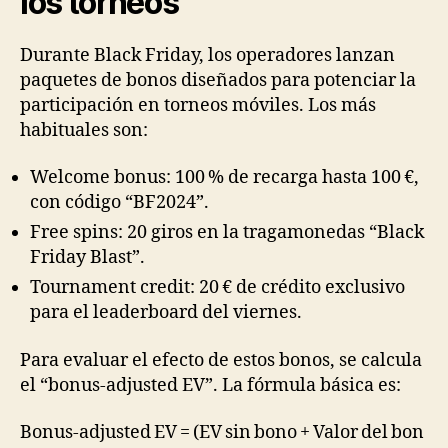
los torneos
Durante Black Friday, los operadores lanzan
paquetes de bonos diseñados para potenciar la
participación en torneos móviles. Los más
habituales son:
Welcome bonus: 100 % de recarga hasta 100 €,
con código “BF2024”.
Free spins: 20 giros en la tragamonedas “Black
Friday Blast”.
Tournament credit: 20 € de crédito exclusivo
para el leaderboard del viernes.
Para evaluar el efecto de estos bonos, se calcula
el “bonus‑adjusted EV”. La fórmula básica es:
Bonus‑adjusted EV = (EV sin bono + Valor del bon