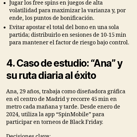
Jugar los free spins en juegos de alta
volatilidad para maximizar la varianza y, por
ende, los puntos de bonificación.
Evitar apostar el total del bono en una sola
partida; distribuirlo en sesiones de 10‑15 min
para mantener el factor de riesgo bajo control.
4. Caso de estudio: “Ana” y
su ruta diaria al éxito
Ana, 29 años, trabaja como diseñadora gráfica
en el centro de Madrid y recorre 45 min en
metro cada mañana y tarde. Desde enero de
2024, utiliza la app “SpinMobile” para
participar en torneos de Black Friday.
Decisiones clave: