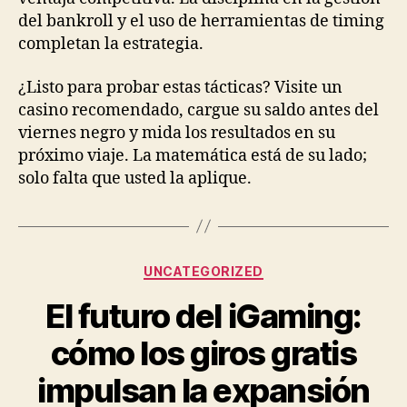
del bankroll y el uso de herramientas de timing
completan la estrategia.
¿Listo para probar estas tácticas? Visite un
casino recomendado, cargue su saldo antes del
viernes negro y mida los resultados en su
próximo viaje. La matemática está de su lado;
solo falta que usted la aplique.
UNCATEGORIZED
El futuro del iGaming:
cómo los giros gratis
impulsan la expansión