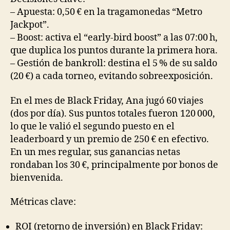
– Apuesta: 0,50 € en la tragamonedas “Metro
Jackpot”.
– Boost: activa el “early‑bird boost” a las 07:00 h,
que duplica los puntos durante la primera hora.
– Gestión de bankroll: destina el 5 % de su saldo
(20 €) a cada torneo, evitando sobreexposición.
En el mes de Black Friday, Ana jugó 60 viajes
(dos por día). Sus puntos totales fueron 120 000,
lo que le valió el segundo puesto en el
leaderboard y un premio de 250 € en efectivo.
En un mes regular, sus ganancias netas
rondaban los 30 €, principalmente por bonos de
bienvenida.
Métricas clave:
ROI (retorno de inversión) en Black Friday: