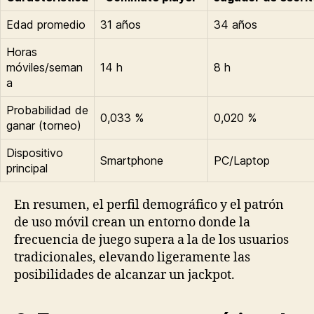
Edad promedio
31 años
34 años
Horas
móviles/seman
14 h
8 h
a
Probabilidad de
0,033 %
0,020 %
ganar (torneo)
Dispositivo
Smartphone
PC/Laptop
principal
En resumen, el perfil demográfico y el patrón
de uso móvil crean un entorno donde la
frecuencia de juego supera a la de los usuarios
tradicionales, elevando ligeramente las
posibilidades de alcanzar un jackpot.