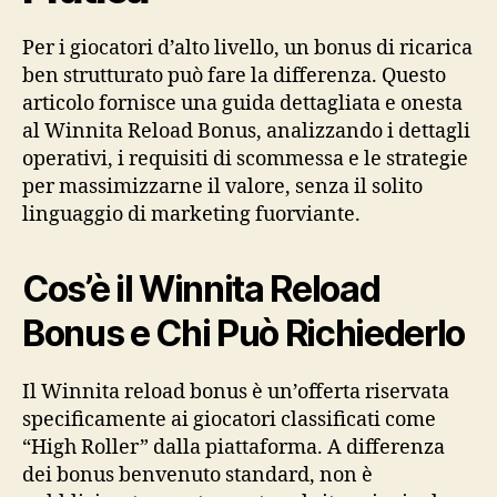
Per i giocatori d’alto livello, un bonus di ricarica
ben strutturato può fare la differenza. Questo
articolo fornisce una guida dettagliata e onesta
al Winnita Reload Bonus, analizzando i dettagli
operativi, i requisiti di scommessa e le strategie
per massimizzarne il valore, senza il solito
linguaggio di marketing fuorviante.
Cos’è il Winnita Reload
Bonus e Chi Può Richiederlo
Il Winnita reload bonus è un’offerta riservata
specificamente ai giocatori classificati come
“High Roller” dalla piattaforma. A differenza
dei bonus benvenuto standard, non è