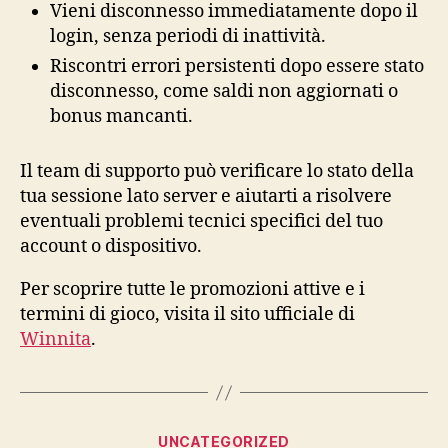
Vieni disconnesso immediatamente dopo il
login, senza periodi di inattività.
Riscontri errori persistenti dopo essere stato
disconnesso, come saldi non aggiornati o
bonus mancanti.
Il team di supporto può verificare lo stato della
tua sessione lato server e aiutarti a risolvere
eventuali problemi tecnici specifici del tuo
account o dispositivo.
Per scoprire tutte le promozioni attive e i
termini di gioco, visita il sito ufficiale di
Winnita
.
UNCATEGORIZED