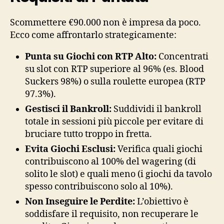
Scommettere €90.000 non è impresa da poco.
Ecco come affrontarlo strategicamente:
Punta su Giochi con RTP Alto:
Concentrati
su slot con RTP superiore al 96% (es. Blood
Suckers 98%) o sulla roulette europea (RTP
97.3%).
Gestisci il Bankroll:
Suddividi il bankroll
totale in sessioni più piccole per evitare di
bruciare tutto troppo in fretta.
Evita Giochi Esclusi:
Verifica quali giochi
contribuiscono al 100% del wagering (di
solito le slot) e quali meno (i giochi da tavolo
spesso contribuiscono solo al 10%).
Non Inseguire le Perdite:
L’obiettivo è
soddisfare il requisito, non recuperare le