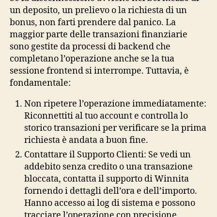
un deposito, un prelievo o la richiesta di un
bonus, non farti prendere dal panico. La
maggior parte delle transazioni finanziarie
sono gestite da processi di backend che
completano l’operazione anche se la tua
sessione frontend si interrompe. Tuttavia, è
fondamentale:
Non ripetere l’operazione immediatamente:
Riconnettiti al tuo account e controlla lo
storico transazioni per verificare se la prima
richiesta è andata a buon fine.
Contattare il Supporto Clienti: Se vedi un
addebito senza credito o una transazione
bloccata, contatta il supporto di Winnita
fornendo i dettagli dell’ora e dell’importo.
Hanno accesso ai log di sistema e possono
tracciare l’operazione con precisione.