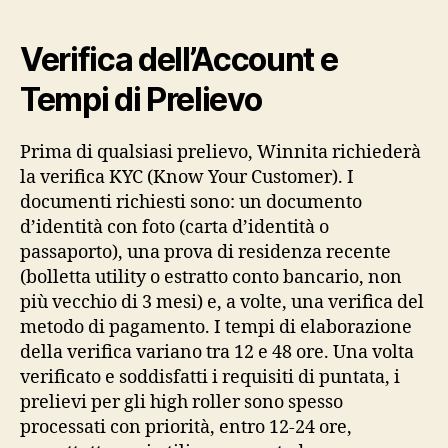
Verifica dell’Account e
Tempi di Prelievo
Prima di qualsiasi prelievo, Winnita richiederà
la verifica KYC (Know Your Customer). I
documenti richiesti sono: un documento
d’identità con foto (carta d’identità o
passaporto), una prova di residenza recente
(bolletta utility o estratto conto bancario, non
più vecchio di 3 mesi) e, a volte, una verifica del
metodo di pagamento. I tempi di elaborazione
della verifica variano tra 12 e 48 ore. Una volta
verificato e soddisfatti i requisiti di puntata, i
prelievi per gli high roller sono spesso
processati con priorità, entro 12-24 ore,