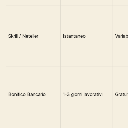
Skrill / Neteller
Istantaneo
Variab
Bonifico Bancario
1-3 giorni lavorativi
Gratui