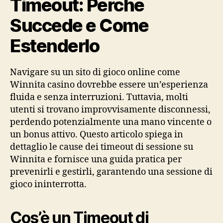
Timeout: Perché
Succede e Come
Estenderlo
Navigare su un sito di gioco online come
Winnita casino dovrebbe essere un’esperienza
fluida e senza interruzioni. Tuttavia, molti
utenti si trovano improvvisamente disconnessi,
perdendo potenzialmente una mano vincente o
un bonus attivo. Questo articolo spiega in
dettaglio le cause dei timeout di sessione su
Winnita e fornisce una guida pratica per
prevenirli e gestirli, garantendo una sessione di
gioco ininterrotta.
Cos’è un Timeout di