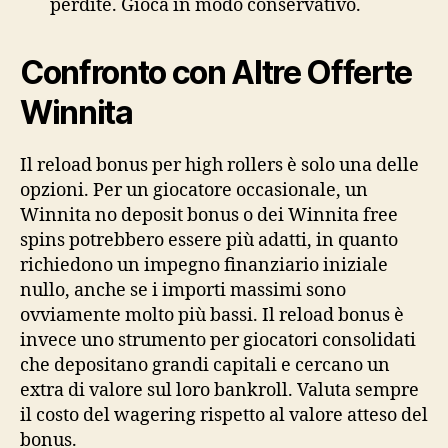
perdite. Gioca in modo conservativo.
Confronto con Altre Offerte
Winnita
Il reload bonus per high rollers è solo una delle
opzioni. Per un giocatore occasionale, un
Winnita no deposit bonus o dei Winnita free
spins potrebbero essere più adatti, in quanto
richiedono un impegno finanziario iniziale
nullo, anche se i importi massimi sono
ovviamente molto più bassi. Il reload bonus è
invece uno strumento per giocatori consolidati
che depositano grandi capitali e cercano un
extra di valore sul loro bankroll. Valuta sempre
il costo del wagering rispetto al valore atteso del
bonus.