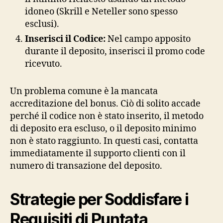
idoneo (Skrill e Neteller sono spesso
esclusi).
Inserisci il Codice:
Nel campo apposito
durante il deposito, inserisci il promo code
ricevuto.
Un problema comune è la mancata
accreditazione del bonus. Ciò di solito accade
perché il codice non è stato inserito, il metodo
di deposito era escluso, o il deposito minimo
non è stato raggiunto. In questi casi, contatta
immediatamente il supporto clienti con il
numero di transazione del deposito.
Strategie per Soddisfare i
Requisiti di Puntata