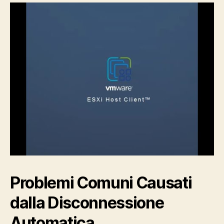
Problemi Comuni Causati
dalla Disconnessione
Automatica