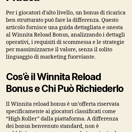
Per i giocatori d’alto livello, un bonus di ricarica
ben strutturato può fare la differenza. Questo
articolo fornisce una guida dettagliata e onesta
al Winnita Reload Bonus, analizzando i dettagli
operativi, i requisiti di scommessa e le strategie
per massimizzarne il valore, senza il solito
linguaggio di marketing fuorviante.
Cos’è il Winnita Reload
Bonus e Chi Può Richiederlo
Il Winnita reload bonus è un’offerta riservata
specificamente ai giocatori classificati come
“High Roller” dalla piattaforma. A differenza
dei bonus benvenuto standard, non è