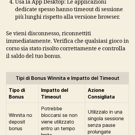
Usa la App Desktop: Le applicazioni
dedicate spesso hanno timeout di sessione
più lunghi rispetto alla versione browser.
Se vieni disconnesso, riconnettiti
immediatamente. Verifica che qualsiasi gioco in
corso sia stato risolto correttamente e controlla
il saldo del tuo bonus.
Tipi di Bonus Winnita e Impatto del Timeout
Tipo di
Impatto del
Azione
Bonus
Timeout
Consigliata
Potrebbe
Utilizzalo in una
Winnita no
bloccarsi se non
singola sessione
deposit
viene utilizzato
senza pause
bonus
entro un tempo
prolungate