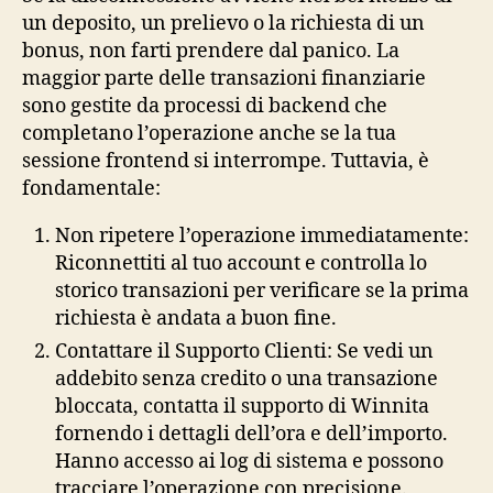
un deposito, un prelievo o la richiesta di un
bonus, non farti prendere dal panico. La
maggior parte delle transazioni finanziarie
sono gestite da processi di backend che
completano l’operazione anche se la tua
sessione frontend si interrompe. Tuttavia, è
fondamentale:
Non ripetere l’operazione immediatamente:
Riconnettiti al tuo account e controlla lo
storico transazioni per verificare se la prima
richiesta è andata a buon fine.
Contattare il Supporto Clienti: Se vedi un
addebito senza credito o una transazione
bloccata, contatta il supporto di Winnita
fornendo i dettagli dell’ora e dell’importo.
Hanno accesso ai log di sistema e possono
tracciare l’operazione con precisione.