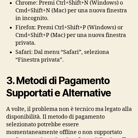
Chrome: Premi Ctrl+Shift+N (Windows) o
Cmd+Shift+N (Mac) per una nuova finestra
in incognito.
Firefox: Premi Ctrl+Shift+P (Windows) or
Cmd+Shift+P (Mac) per una nuova finestra
privata.
Safari: Dal menu “Safari”, seleziona
“Finestra privata”.
3. Metodi di Pagamento
Supportati e Alternative
A volte, il problema non è tecnico ma legato alla
disponibilità. Il metodo di pagamento
selezionato potrebbe essere
momentaneamente offline o non supportato