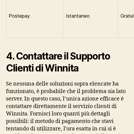
Postepay
Istantaneo
Gratui
4. Contattare il Supporto
Clienti di Winnita
Se nessuna delle soluzioni sopra elencate ha
funzionato, è probabile che il problema sia lato
server. In questo caso, l’unica azione efficace è
contattare direttamente il servizio clienti di
Winnita. Fornisci loro quanti più dettagli
possibili: il metodo di pagamento che stavi
tentando di utilizzare, l’ora esatta in cui si è