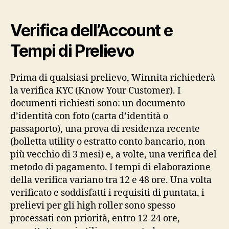
Verifica dell’Account e
Tempi di Prelievo
Prima di qualsiasi prelievo, Winnita richiederà
la verifica KYC (Know Your Customer). I
documenti richiesti sono: un documento
d’identità con foto (carta d’identità o
passaporto), una prova di residenza recente
(bolletta utility o estratto conto bancario, non
più vecchio di 3 mesi) e, a volte, una verifica del
metodo di pagamento. I tempi di elaborazione
della verifica variano tra 12 e 48 ore. Una volta
verificato e soddisfatti i requisiti di puntata, i
prelievi per gli high roller sono spesso
processati con priorità, entro 12-24 ore,