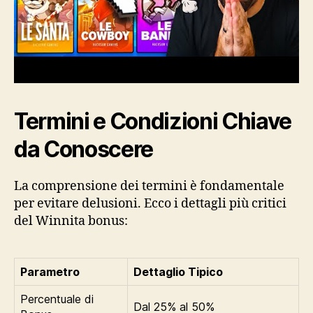
Termini e Condizioni Chiave
da Conoscere
La comprensione dei termini è fondamentale
per evitare delusioni. Ecco i dettagli più critici
del Winnita bonus:
Parametro
Dettaglio Tipico
Percentuale di
Dal 25% al 50%