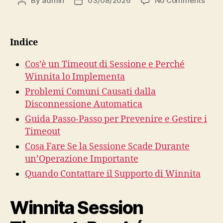
By
admin
03/08/2026
No Comments
Indice
Cos’è un Timeout di Sessione e Perché
Winnita lo Implementa
Problemi Comuni Causati dalla
Disconnessione Automatica
Guida Passo-Passo per Prevenire e Gestire i
Timeout
Cosa Fare Se la Sessione Scade Durante
un’Operazione Importante
Quando Contattare il Supporto di Winnita
Winnita Session