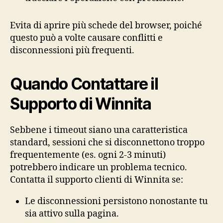
Evita di aprire più schede del browser, poiché
questo può a volte causare conflitti e
disconnessioni più frequenti.
Quando Contattare il
Supporto di Winnita
Sebbene i timeout siano una caratteristica
standard, sessioni che si disconnettono troppo
frequentemente (es. ogni 2-3 minuti)
potrebbero indicare un problema tecnico.
Contatta il supporto clienti di Winnita se:
Le disconnessioni persistono nonostante tu
sia attivo sulla pagina.