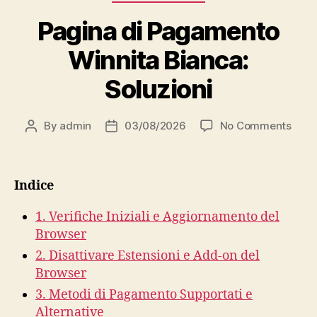
Pagina di Pagamento
Winnita Bianca:
Soluzioni
By
admin
03/08/2026
No Comments
Indice
1. Verifiche Iniziali e Aggiornamento del
Browser
2. Disattivare Estensioni e Add-on del
Browser
3. Metodi di Pagamento Supportati e
Alternative