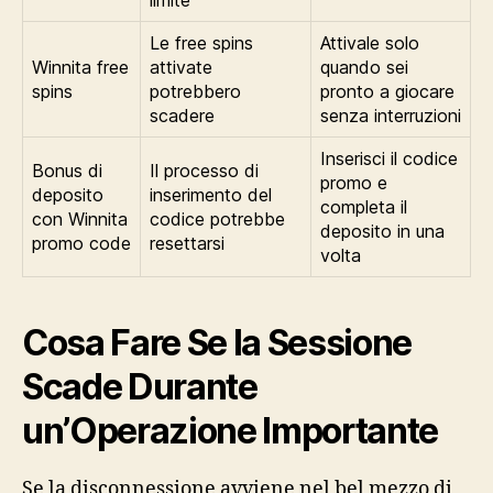
limite
Le free spins
Attivale solo
Winnita free
attivate
quando sei
spins
potrebbero
pronto a giocare
scadere
senza interruzioni
Inserisci il codice
Bonus di
Il processo di
promo e
deposito
inserimento del
completa il
con Winnita
codice potrebbe
deposito in una
promo code
resettarsi
volta
Cosa Fare Se la Sessione
Scade Durante
un’Operazione Importante
Se la disconnessione avviene nel bel mezzo di