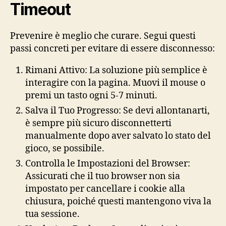
Timeout
Prevenire è meglio che curare. Segui questi
passi concreti per evitare di essere disconnesso:
Rimani Attivo: La soluzione più semplice è
interagire con la pagina. Muovi il mouse o
premi un tasto ogni 5-7 minuti.
Salva il Tuo Progresso: Se devi allontanarti,
è sempre più sicuro disconnetterti
manualmente dopo aver salvato lo stato del
gioco, se possibile.
Controlla le Impostazioni del Browser:
Assicurati che il tuo browser non sia
impostato per cancellare i cookie alla
chiusura, poiché questi mantengono viva la
tua sessione.