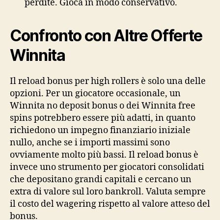
perdite. Gioca in modo conservativo.
Confronto con Altre Offerte
Winnita
Il reload bonus per high rollers è solo una delle
opzioni. Per un giocatore occasionale, un
Winnita no deposit bonus o dei Winnita free
spins potrebbero essere più adatti, in quanto
richiedono un impegno finanziario iniziale
nullo, anche se i importi massimi sono
ovviamente molto più bassi. Il reload bonus è
invece uno strumento per giocatori consolidati
che depositano grandi capitali e cercano un
extra di valore sul loro bankroll. Valuta sempre
il costo del wagering rispetto al valore atteso del
bonus.