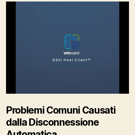
Problemi Comuni Causati
dalla Disconnessione
Automatica