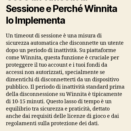
Sessione e Perché Winnita
lo Implementa
Un timeout di sessione è una misura di
sicurezza automatica che disconnette un utente
dopo un periodo di inattività. Su piattaforme
come Winnita, questa funzione è cruciale per
proteggere il tuo account e i tuoi fondi da
accessi non autorizzati, specialmente se
dimentichi di disconnetterti da un dispositivo
pubblico. Il periodo di inattività standard prima
della disconnessione su Winnita è tipicamente
di 10-15 minuti. Questo lasso di tempo è un
equilibrio tra sicurezza e praticità, dettato
anche dai requisiti delle licenze di gioco e dai
regolamenti sulla protezione dei dati.