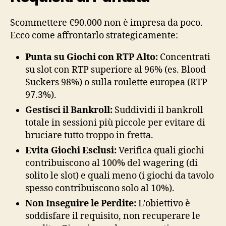
Scommettere €90.000 non è impresa da poco.
Ecco come affrontarlo strategicamente:
Punta su Giochi con RTP Alto:
Concentrati
su slot con RTP superiore al 96% (es. Blood
Suckers 98%) o sulla roulette europea (RTP
97.3%).
Gestisci il Bankroll:
Suddividi il bankroll
totale in sessioni più piccole per evitare di
bruciare tutto troppo in fretta.
Evita Giochi Esclusi:
Verifica quali giochi
contribuiscono al 100% del wagering (di
solito le slot) e quali meno (i giochi da tavolo
spesso contribuiscono solo al 10%).
Non Inseguire le Perdite:
L’obiettivo è
soddisfare il requisito, non recuperare le