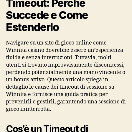
Timeout: Perché
Succede e Come
Estenderlo
Navigare su un sito di gioco online come
Winnita casino dovrebbe essere un’esperienza
fluida e senza interruzioni. Tuttavia, molti
utenti si trovano improvvisamente disconnessi,
perdendo potenzialmente una mano vincente o
un bonus attivo. Questo articolo spiega in
dettaglio le cause dei timeout di sessione su
Winnita e fornisce una guida pratica per
prevenirli e gestirli, garantendo una sessione di
gioco ininterrotta.
Cos’è un Timeout di