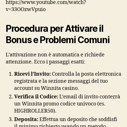
https://www.youtube.com/watch?
v=33OOzwVpuio
Procedura per Attivare il
Bonus e Problemi Comuni
L’attivazione non è automatica e richiede
attenzione. Ecco i passaggi esatti:
Ricevi l’Invito:
Controlla la posta elettronica
registrata e la sezione messaggi del tuo
account su Winnita casino.
Verifica il Codice:
L’email di invito conterrà
un Winnita promo codice univoco (es.
HIGHROLLER50).
Deposita:
Effettua un deposito che soddisfi
il minimo richiesto usando un metodo