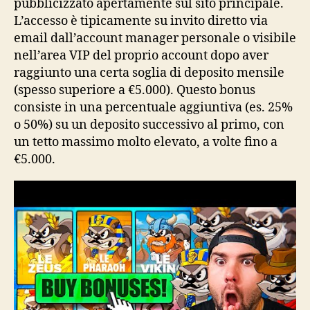
pubblicizzato apertamente sul sito principale.
L’accesso è tipicamente su invito diretto via
email dall’account manager personale o visibile
nell’area VIP del proprio account dopo aver
raggiunto una certa soglia di deposito mensile
(spesso superiore a €5.000). Questo bonus
consiste in una percentuale aggiuntiva (es. 25%
o 50%) su un deposito successivo al primo, con
un tetto massimo molto elevato, a volte fino a
€5.000.