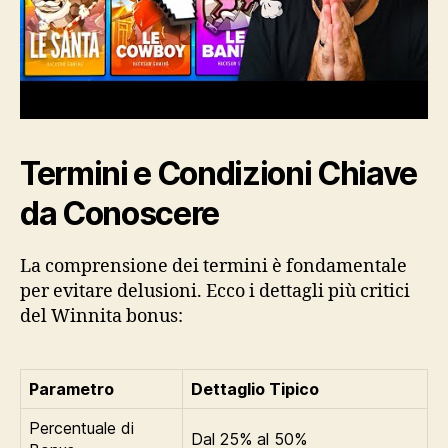
Termini e Condizioni Chiave
da Conoscere
La comprensione dei termini è fondamentale
per evitare delusioni. Ecco i dettagli più critici
del Winnita bonus:
Parametro
Dettaglio Tipico
Percentuale di
Dal 25% al 50%