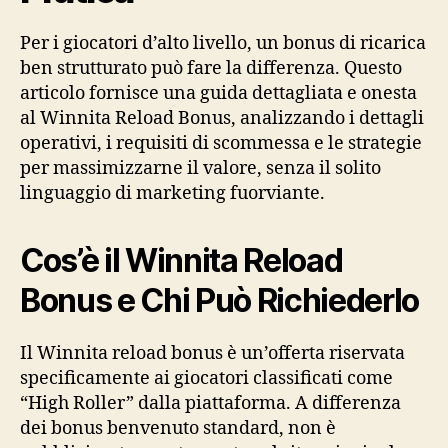
Per i giocatori d’alto livello, un bonus di ricarica
ben strutturato può fare la differenza. Questo
articolo fornisce una guida dettagliata e onesta
al Winnita Reload Bonus, analizzando i dettagli
operativi, i requisiti di scommessa e le strategie
per massimizzarne il valore, senza il solito
linguaggio di marketing fuorviante.
Cos’è il Winnita Reload
Bonus e Chi Può Richiederlo
Il Winnita reload bonus è un’offerta riservata
specificamente ai giocatori classificati come
“High Roller” dalla piattaforma. A differenza
dei bonus benvenuto standard, non è