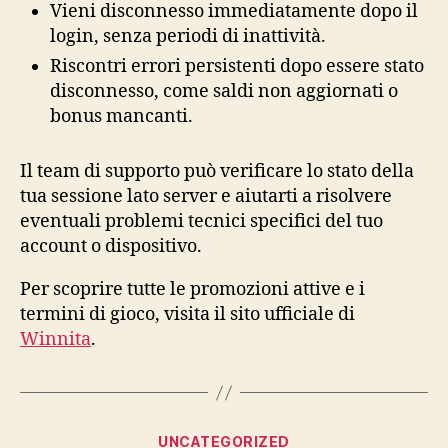
Vieni disconnesso immediatamente dopo il
login, senza periodi di inattività.
Riscontri errori persistenti dopo essere stato
disconnesso, come saldi non aggiornati o
bonus mancanti.
Il team di supporto può verificare lo stato della
tua sessione lato server e aiutarti a risolvere
eventuali problemi tecnici specifici del tuo
account o dispositivo.
Per scoprire tutte le promozioni attive e i
termini di gioco, visita il sito ufficiale di
Winnita
.
UNCATEGORIZED