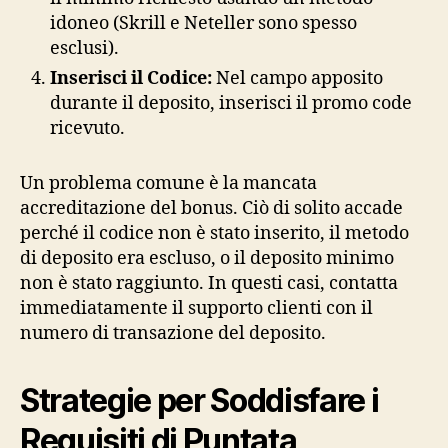
idoneo (Skrill e Neteller sono spesso
esclusi).
Inserisci il Codice:
Nel campo apposito
durante il deposito, inserisci il promo code
ricevuto.
Un problema comune è la mancata
accreditazione del bonus. Ciò di solito accade
perché il codice non è stato inserito, il metodo
di deposito era escluso, o il deposito minimo
non è stato raggiunto. In questi casi, contatta
immediatamente il supporto clienti con il
numero di transazione del deposito.
Strategie per Soddisfare i
Requisiti di Puntata