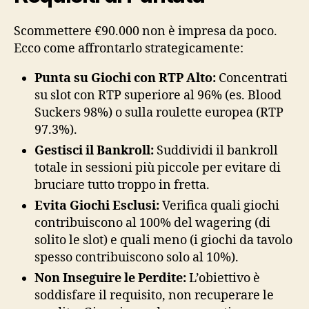
Scommettere €90.000 non è impresa da poco.
Ecco come affrontarlo strategicamente:
Punta su Giochi con RTP Alto:
Concentrati
su slot con RTP superiore al 96% (es. Blood
Suckers 98%) o sulla roulette europea (RTP
97.3%).
Gestisci il Bankroll:
Suddividi il bankroll
totale in sessioni più piccole per evitare di
bruciare tutto troppo in fretta.
Evita Giochi Esclusi:
Verifica quali giochi
contribuiscono al 100% del wagering (di
solito le slot) e quali meno (i giochi da tavolo
spesso contribuiscono solo al 10%).
Non Inseguire le Perdite:
L’obiettivo è
soddisfare il requisito, non recuperare le