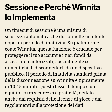
Sessione e Perché Winnita
lo Implementa
Un timeout di sessione è una misura di
sicurezza automatica che disconnette un utente
dopo un periodo di inattività. Su piattaforme
come Winnita, questa funzione è cruciale per
proteggere il tuo account e i tuoi fondi da
accessi non autorizzati, specialmente se
dimentichi di disconnetterti da un dispositivo
pubblico. Il periodo di inattività standard prima
della disconnessione su Winnita è tipicamente
di 10-15 minuti. Questo lasso di tempo è un
equilibrio tra sicurezza e praticità, dettato
anche dai requisiti delle licenze di gioco e dai
regolamenti sulla protezione dei dati.