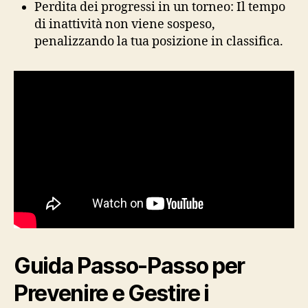
Perdita dei progressi in un torneo: Il tempo
di inattività non viene sospeso,
penalizzando la tua posizione in classifica.
Guida Passo-Passo per
Prevenire e Gestire i