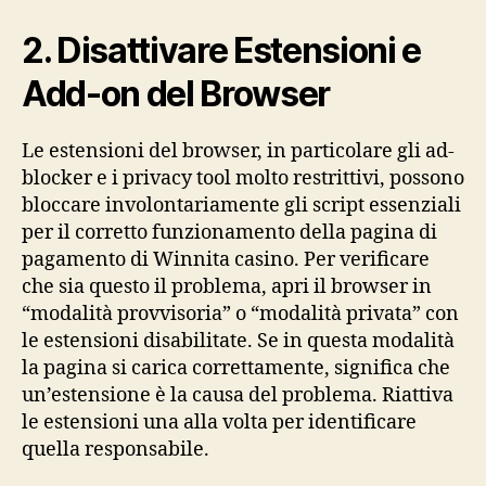
2. Disattivare Estensioni e
Add-on del Browser
Le estensioni del browser, in particolare gli ad-
blocker e i privacy tool molto restrittivi, possono
bloccare involontariamente gli script essenziali
per il corretto funzionamento della pagina di
pagamento di Winnita casino. Per verificare
che sia questo il problema, apri il browser in
“modalità provvisoria” o “modalità privata” con
le estensioni disabilitate. Se in questa modalità
la pagina si carica correttamente, significa che
un’estensione è la causa del problema. Riattiva
le estensioni una alla volta per identificare
quella responsabile.