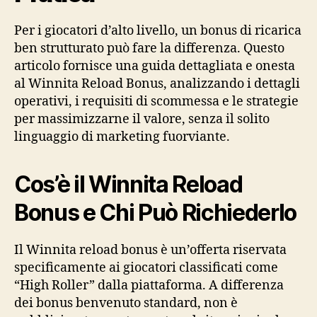
Per i giocatori d’alto livello, un bonus di ricarica
ben strutturato può fare la differenza. Questo
articolo fornisce una guida dettagliata e onesta
al Winnita Reload Bonus, analizzando i dettagli
operativi, i requisiti di scommessa e le strategie
per massimizzarne il valore, senza il solito
linguaggio di marketing fuorviante.
Cos’è il Winnita Reload
Bonus e Chi Può Richiederlo
Il Winnita reload bonus è un’offerta riservata
specificamente ai giocatori classificati come
“High Roller” dalla piattaforma. A differenza
dei bonus benvenuto standard, non è