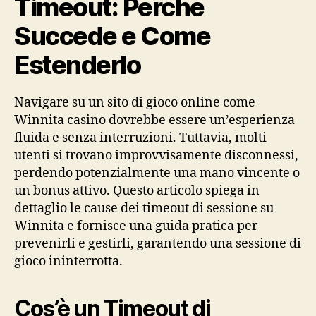
Timeout: Perché
Succede e Come
Estenderlo
Navigare su un sito di gioco online come
Winnita casino dovrebbe essere un’esperienza
fluida e senza interruzioni. Tuttavia, molti
utenti si trovano improvvisamente disconnessi,
perdendo potenzialmente una mano vincente o
un bonus attivo. Questo articolo spiega in
dettaglio le cause dei timeout di sessione su
Winnita e fornisce una guida pratica per
prevenirli e gestirli, garantendo una sessione di
gioco ininterrotta.
Cos’è un Timeout di