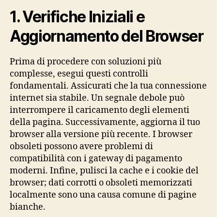
1. Verifiche Iniziali e
Aggiornamento del Browser
Prima di procedere con soluzioni più
complesse, esegui questi controlli
fondamentali. Assicurati che la tua connessione
internet sia stabile. Un segnale debole può
interrompere il caricamento degli elementi
della pagina. Successivamente, aggiorna il tuo
browser alla versione più recente. I browser
obsoleti possono avere problemi di
compatibilità con i gateway di pagamento
moderni. Infine, pulisci la cache e i cookie del
browser; dati corrotti o obsoleti memorizzati
localmente sono una causa comune di pagine
bianche.