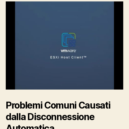
Problemi Comuni Causati
dalla Disconnessione
Automatica