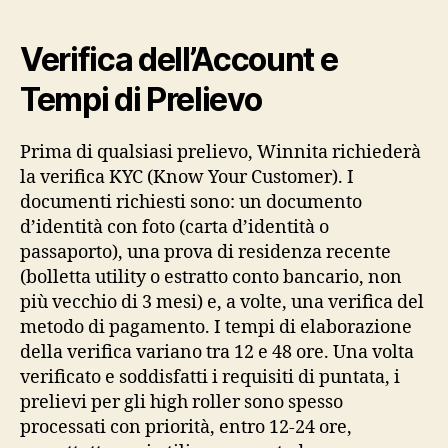
Verifica dell’Account e
Tempi di Prelievo
Prima di qualsiasi prelievo, Winnita richiederà
la verifica KYC (Know Your Customer). I
documenti richiesti sono: un documento
d’identità con foto (carta d’identità o
passaporto), una prova di residenza recente
(bolletta utility o estratto conto bancario, non
più vecchio di 3 mesi) e, a volte, una verifica del
metodo di pagamento. I tempi di elaborazione
della verifica variano tra 12 e 48 ore. Una volta
verificato e soddisfatti i requisiti di puntata, i
prelievi per gli high roller sono spesso
processati con priorità, entro 12-24 ore,