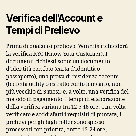
Verifica dell’Account e
Tempi di Prelievo
Prima di qualsiasi prelievo, Winnita richiederà
la verifica KYC (Know Your Customer). I
documenti richiesti sono: un documento
d’identità con foto (carta d’identità o
passaporto), una prova di residenza recente
(bolletta utility o estratto conto bancario, non
più vecchio di 3 mesi) e, a volte, una verifica del
metodo di pagamento. I tempi di elaborazione
della verifica variano tra 12 e 48 ore. Una volta
verificato e soddisfatti i requisiti di puntata, i
prelievi per gli high roller sono spesso
processati con priorità, entro 12-24 ore,