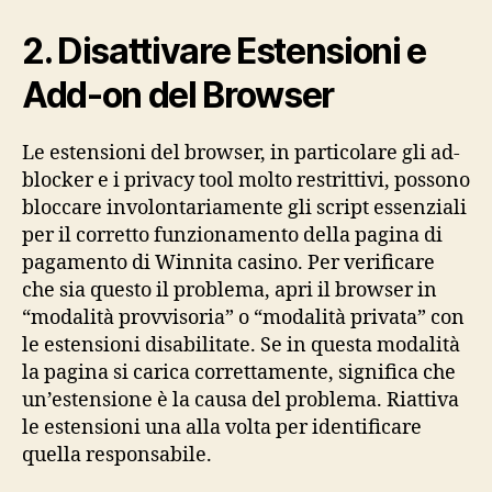
2. Disattivare Estensioni e
Add-on del Browser
Le estensioni del browser, in particolare gli ad-
blocker e i privacy tool molto restrittivi, possono
bloccare involontariamente gli script essenziali
per il corretto funzionamento della pagina di
pagamento di Winnita casino. Per verificare
che sia questo il problema, apri il browser in
“modalità provvisoria” o “modalità privata” con
le estensioni disabilitate. Se in questa modalità
la pagina si carica correttamente, significa che
un’estensione è la causa del problema. Riattiva
le estensioni una alla volta per identificare
quella responsabile.