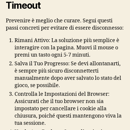
Timeout
Prevenire è meglio che curare. Segui questi
passi concreti per evitare di essere disconnesso:
Rimani Attivo: La soluzione più semplice è
interagire con la pagina. Muovi il mouse o
premi un tasto ogni 5-7 minuti.
Salva il Tuo Progresso: Se devi allontanarti,
è sempre più sicuro disconnetterti
manualmente dopo aver salvato lo stato del
gioco, se possibile.
Controlla le Impostazioni del Browser:
Assicurati che il tuo browser non sia
impostato per cancellare i cookie alla
chiusura, poiché questi mantengono viva la
tua sessione.