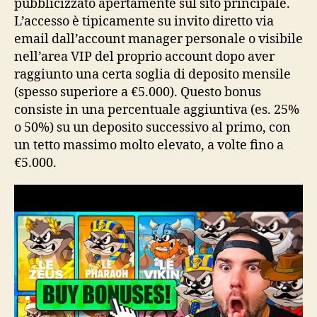
pubblicizzato apertamente sul sito principale.
L’accesso è tipicamente su invito diretto via
email dall’account manager personale o visibile
nell’area VIP del proprio account dopo aver
raggiunto una certa soglia di deposito mensile
(spesso superiore a €5.000). Questo bonus
consiste in una percentuale aggiuntiva (es. 25%
o 50%) su un deposito successivo al primo, con
un tetto massimo molto elevato, a volte fino a
€5.000.