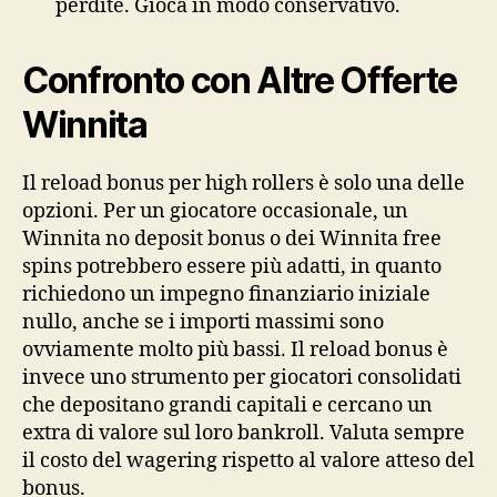
perdite. Gioca in modo conservativo.
Confronto con Altre Offerte
Winnita
Il reload bonus per high rollers è solo una delle
opzioni. Per un giocatore occasionale, un
Winnita no deposit bonus o dei Winnita free
spins potrebbero essere più adatti, in quanto
richiedono un impegno finanziario iniziale
nullo, anche se i importi massimi sono
ovviamente molto più bassi. Il reload bonus è
invece uno strumento per giocatori consolidati
che depositano grandi capitali e cercano un
extra di valore sul loro bankroll. Valuta sempre
il costo del wagering rispetto al valore atteso del
bonus.