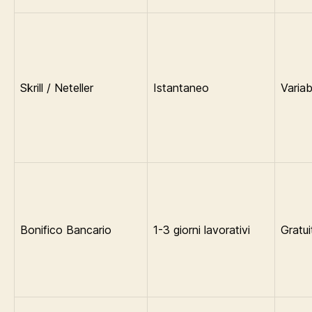
Skrill / Neteller
Istantaneo
Variab
Bonifico Bancario
1-3 giorni lavorativi
Gratui