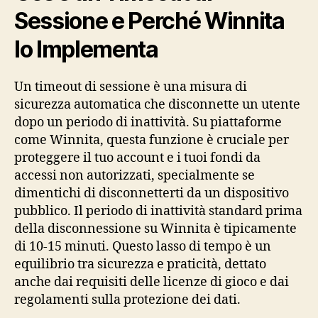
Sessione e Perché Winnita
lo Implementa
Un timeout di sessione è una misura di
sicurezza automatica che disconnette un utente
dopo un periodo di inattività. Su piattaforme
come Winnita, questa funzione è cruciale per
proteggere il tuo account e i tuoi fondi da
accessi non autorizzati, specialmente se
dimentichi di disconnetterti da un dispositivo
pubblico. Il periodo di inattività standard prima
della disconnessione su Winnita è tipicamente
di 10-15 minuti. Questo lasso di tempo è un
equilibrio tra sicurezza e praticità, dettato
anche dai requisiti delle licenze di gioco e dai
regolamenti sulla protezione dei dati.