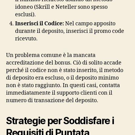
idoneo (Skrill e Neteller sono spesso
esclusi).
Inserisci il Codice:
Nel campo apposito
durante il deposito, inserisci il promo code
ricevuto.
Un problema comune è la mancata
accreditazione del bonus. Ciò di solito accade
perché il codice non è stato inserito, il metodo
di deposito era escluso, o il deposito minimo
non è stato raggiunto. In questi casi, contatta
immediatamente il supporto clienti con il
numero di transazione del deposito.
Strategie per Soddisfare i
Requisiti di Puntata