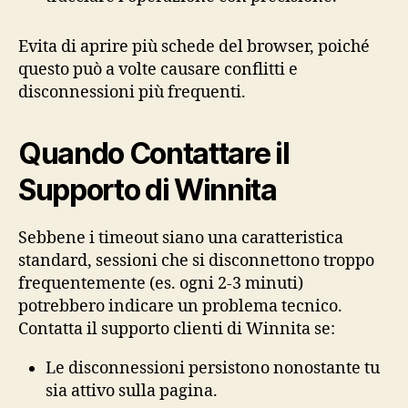
Evita di aprire più schede del browser, poiché
questo può a volte causare conflitti e
disconnessioni più frequenti.
Quando Contattare il
Supporto di Winnita
Sebbene i timeout siano una caratteristica
standard, sessioni che si disconnettono troppo
frequentemente (es. ogni 2-3 minuti)
potrebbero indicare un problema tecnico.
Contatta il supporto clienti di Winnita se:
Le disconnessioni persistono nonostante tu
sia attivo sulla pagina.