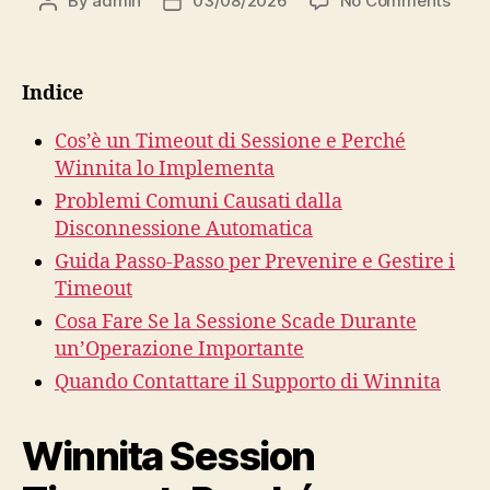
By
admin
03/08/2026
No Comments
Indice
Cos’è un Timeout di Sessione e Perché
Winnita lo Implementa
Problemi Comuni Causati dalla
Disconnessione Automatica
Guida Passo-Passo per Prevenire e Gestire i
Timeout
Cosa Fare Se la Sessione Scade Durante
un’Operazione Importante
Quando Contattare il Supporto di Winnita
Winnita Session