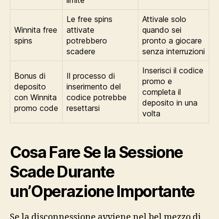
limite
Le free spins
Attivale solo
Winnita free
attivate
quando sei
spins
potrebbero
pronto a giocare
scadere
senza interruzioni
Inserisci il codice
Bonus di
Il processo di
promo e
deposito
inserimento del
completa il
con Winnita
codice potrebbe
deposito in una
promo code
resettarsi
volta
Cosa Fare Se la Sessione
Scade Durante
un’Operazione Importante
Se la disconnessione avviene nel bel mezzo di