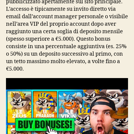
pubblicizzato apertamente sul sito principale.
L’accesso è tipicamente su invito diretto via
email dall’account manager personale o visibile
nell’area VIP del proprio account dopo aver
raggiunto una certa soglia di deposito mensile
(spesso superiore a €5.000). Questo bonus
consiste in una percentuale aggiuntiva (es. 25%
o 50%) su un deposito successivo al primo, con
un tetto massimo molto elevato, a volte fino a
€5.000.