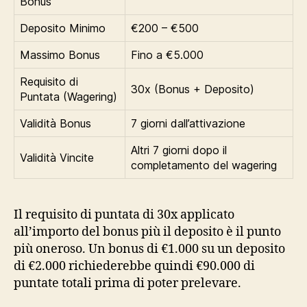
Bonus
Deposito Minimo
€200 – €500
Massimo Bonus
Fino a €5.000
Requisito di
30x (Bonus + Deposito)
Puntata (Wagering)
Validità Bonus
7 giorni dall’attivazione
Altri 7 giorni dopo il
Validità Vincite
completamento del wagering
Il requisito di puntata di 30x applicato
all’importo del bonus più il deposito è il punto
più oneroso. Un bonus di €1.000 su un deposito
di €2.000 richiederebbe quindi €90.000 di
puntate totali prima di poter prelevare.