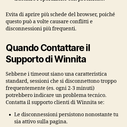
Evita di aprire più schede del browser, poiché
questo può a volte causare conflitti e
disconnessioni più frequenti.
Quando Contattare il
Supporto di Winnita
Sebbene i timeout siano una caratteristica
standard, sessioni che si disconnettono troppo
frequentemente (es. ogni 2-3 minuti)
potrebbero indicare un problema tecnico.
Contatta il supporto clienti di Winnita se:
Le disconnessioni persistono nonostante tu
sia attivo sulla pagina.