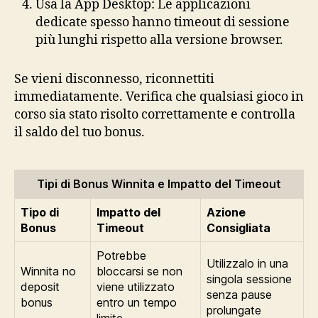
Usa la App Desktop: Le applicazioni
dedicate spesso hanno timeout di sessione
più lunghi rispetto alla versione browser.
Se vieni disconnesso, riconnettiti
immediatamente. Verifica che qualsiasi gioco in
corso sia stato risolto correttamente e controlla
il saldo del tuo bonus.
Tipi di Bonus Winnita e Impatto del Timeout
Tipo di
Impatto del
Azione
Bonus
Timeout
Consigliata
Potrebbe
Utilizzalo in una
Winnita no
bloccarsi se non
singola sessione
deposit
viene utilizzato
senza pause
bonus
entro un tempo
prolungate