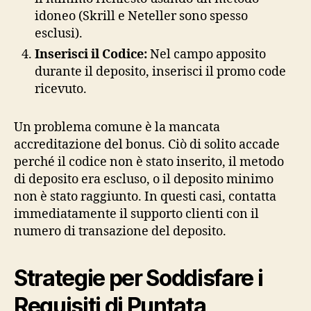
idoneo (Skrill e Neteller sono spesso
esclusi).
Inserisci il Codice:
Nel campo apposito
durante il deposito, inserisci il promo code
ricevuto.
Un problema comune è la mancata
accreditazione del bonus. Ciò di solito accade
perché il codice non è stato inserito, il metodo
di deposito era escluso, o il deposito minimo
non è stato raggiunto. In questi casi, contatta
immediatamente il supporto clienti con il
numero di transazione del deposito.
Strategie per Soddisfare i
Requisiti di Puntata