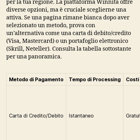
per la tua regione. La piattaforma Winnita offre
diverse opzioni, ma è cruciale sceglierne una
attiva. Se una pagina rimane bianca dopo aver
selezionato un metodo, prova con
un’alternativa come una carta di debito/credito
(Visa, Mastercard) o un portafoglio elettronico
(Skrill, Neteller). Consulta la tabella sottostante
per una panoramica.
Metodo di Pagamento
Tempo di Processing
Costi 
Carta di Credito/Debito
Istantaneo
Gratui