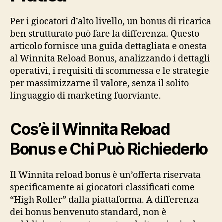
Per i giocatori d’alto livello, un bonus di ricarica
ben strutturato può fare la differenza. Questo
articolo fornisce una guida dettagliata e onesta
al Winnita Reload Bonus, analizzando i dettagli
operativi, i requisiti di scommessa e le strategie
per massimizzarne il valore, senza il solito
linguaggio di marketing fuorviante.
Cos’è il Winnita Reload
Bonus e Chi Può Richiederlo
Il Winnita reload bonus è un’offerta riservata
specificamente ai giocatori classificati come
“High Roller” dalla piattaforma. A differenza
dei bonus benvenuto standard, non è