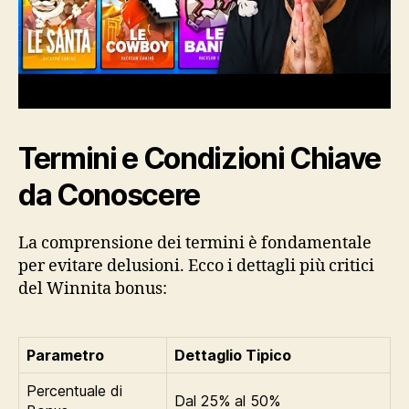
Termini e Condizioni Chiave
da Conoscere
La comprensione dei termini è fondamentale
per evitare delusioni. Ecco i dettagli più critici
del Winnita bonus:
Parametro
Dettaglio Tipico
Percentuale di
Dal 25% al 50%