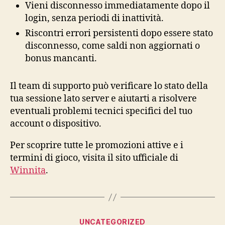
Vieni disconnesso immediatamente dopo il
login, senza periodi di inattività.
Riscontri errori persistenti dopo essere stato
disconnesso, come saldi non aggiornati o
bonus mancanti.
Il team di supporto può verificare lo stato della
tua sessione lato server e aiutarti a risolvere
eventuali problemi tecnici specifici del tuo
account o dispositivo.
Per scoprire tutte le promozioni attive e i
termini di gioco, visita il sito ufficiale di
Winnita
.
UNCATEGORIZED