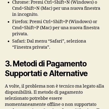
Chrome: Premi Ctrl+Shift+N (Windows) o
Cmd+Shift+N (Mac) per una nuova finestra
in incognito.
Firefox: Premi Ctrl+Shift+P (Windows) or
Cmd+Shift+P (Mac) per una nuova finestra
privata.
Safari: Dal menu “Safari”, seleziona
“Finestra privata”.
3. Metodi di Pagamento
Supportati e Alternative
A volte, il problema non è tecnico ma legato alla
disponibilità. Il metodo di pagamento
selezionato potrebbe essere
momentaneamente offline o non supportato