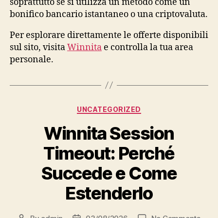
soprattutto se si utilizza un metodo come un
bonifico bancario istantaneo o una criptovaluta.
Per esplorare direttamente le offerte disponibili
sul sito, visita
Winnita
e controlla la tua area
personale.
UNCATEGORIZED
Winnita Session
Timeout: Perché
Succede e Come
Estenderlo