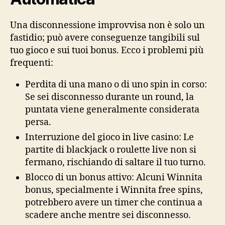
Una disconnessione improvvisa non è solo un
fastidio; può avere conseguenze tangibili sul
tuo gioco e sui tuoi bonus. Ecco i problemi più
frequenti:
Perdita di una mano o di uno spin in corso:
Se sei disconnesso durante un round, la
puntata viene generalmente considerata
persa.
Interruzione del gioco in live casino: Le
partite di blackjack o roulette live non si
fermano, rischiando di saltare il tuo turno.
Blocco di un bonus attivo: Alcuni Winnita
bonus, specialmente i Winnita free spins,
potrebbero avere un timer che continua a
scadere anche mentre sei disconnesso.