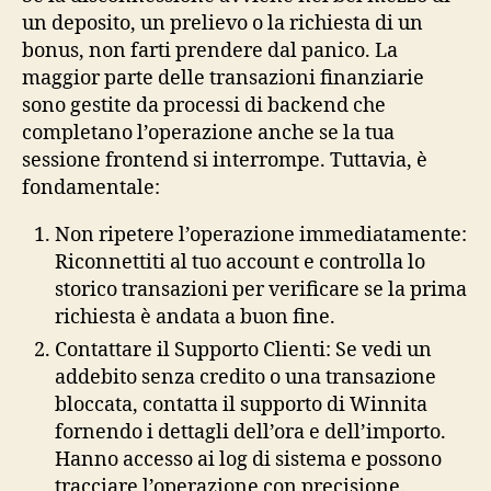
un deposito, un prelievo o la richiesta di un
bonus, non farti prendere dal panico. La
maggior parte delle transazioni finanziarie
sono gestite da processi di backend che
completano l’operazione anche se la tua
sessione frontend si interrompe. Tuttavia, è
fondamentale:
Non ripetere l’operazione immediatamente:
Riconnettiti al tuo account e controlla lo
storico transazioni per verificare se la prima
richiesta è andata a buon fine.
Contattare il Supporto Clienti: Se vedi un
addebito senza credito o una transazione
bloccata, contatta il supporto di Winnita
fornendo i dettagli dell’ora e dell’importo.
Hanno accesso ai log di sistema e possono
tracciare l’operazione con precisione.