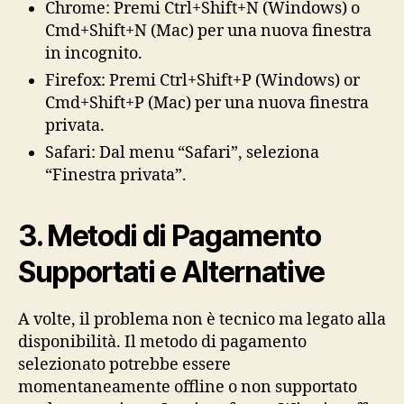
Chrome: Premi Ctrl+Shift+N (Windows) o
Cmd+Shift+N (Mac) per una nuova finestra
in incognito.
Firefox: Premi Ctrl+Shift+P (Windows) or
Cmd+Shift+P (Mac) per una nuova finestra
privata.
Safari: Dal menu “Safari”, seleziona
“Finestra privata”.
3. Metodi di Pagamento
Supportati e Alternative
A volte, il problema non è tecnico ma legato alla
disponibilità. Il metodo di pagamento
selezionato potrebbe essere
momentaneamente offline o non supportato