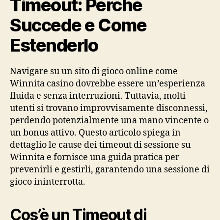
Timeout: Perché
Succede e Come
Estenderlo
Navigare su un sito di gioco online come
Winnita casino dovrebbe essere un’esperienza
fluida e senza interruzioni. Tuttavia, molti
utenti si trovano improvvisamente disconnessi,
perdendo potenzialmente una mano vincente o
un bonus attivo. Questo articolo spiega in
dettaglio le cause dei timeout di sessione su
Winnita e fornisce una guida pratica per
prevenirli e gestirli, garantendo una sessione di
gioco ininterrotta.
Cos’è un Timeout di