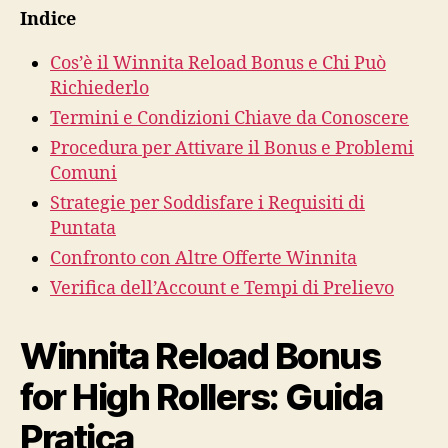
Indice
Cos’è il Winnita Reload Bonus e Chi Può
Richiederlo
Termini e Condizioni Chiave da Conoscere
Procedura per Attivare il Bonus e Problemi
Comuni
Strategie per Soddisfare i Requisiti di
Puntata
Confronto con Altre Offerte Winnita
Verifica dell’Account e Tempi di Prelievo
Winnita Reload Bonus
for High Rollers: Guida
Pratica