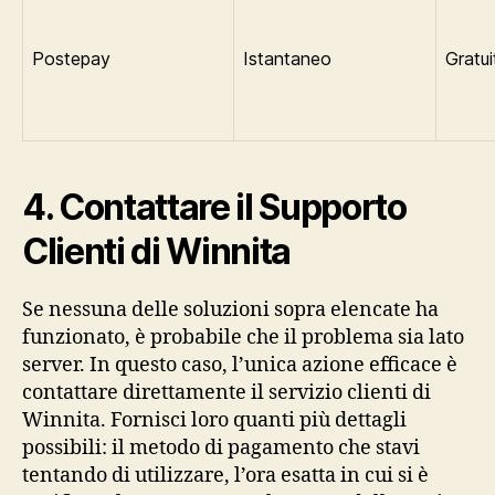
Postepay
Istantaneo
Gratui
4. Contattare il Supporto
Clienti di Winnita
Se nessuna delle soluzioni sopra elencate ha
funzionato, è probabile che il problema sia lato
server. In questo caso, l’unica azione efficace è
contattare direttamente il servizio clienti di
Winnita. Fornisci loro quanti più dettagli
possibili: il metodo di pagamento che stavi
tentando di utilizzare, l’ora esatta in cui si è