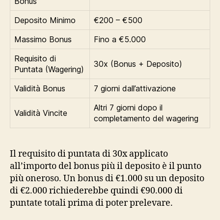
Bonus
Deposito Minimo
€200 – €500
Massimo Bonus
Fino a €5.000
Requisito di
30x (Bonus + Deposito)
Puntata (Wagering)
Validità Bonus
7 giorni dall’attivazione
Altri 7 giorni dopo il
Validità Vincite
completamento del wagering
Il requisito di puntata di 30x applicato
all’importo del bonus più il deposito è il punto
più oneroso. Un bonus di €1.000 su un deposito
di €2.000 richiederebbe quindi €90.000 di
puntate totali prima di poter prelevare.