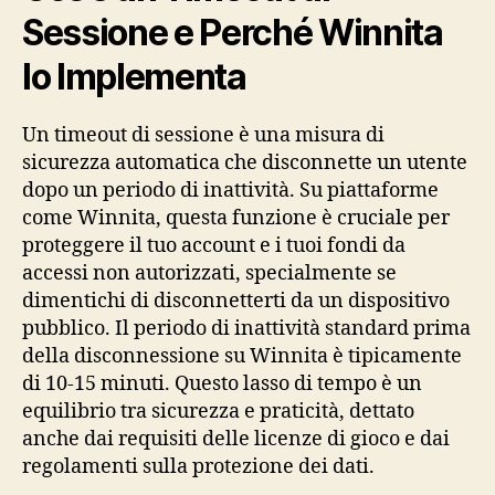
Sessione e Perché Winnita
lo Implementa
Un timeout di sessione è una misura di
sicurezza automatica che disconnette un utente
dopo un periodo di inattività. Su piattaforme
come Winnita, questa funzione è cruciale per
proteggere il tuo account e i tuoi fondi da
accessi non autorizzati, specialmente se
dimentichi di disconnetterti da un dispositivo
pubblico. Il periodo di inattività standard prima
della disconnessione su Winnita è tipicamente
di 10-15 minuti. Questo lasso di tempo è un
equilibrio tra sicurezza e praticità, dettato
anche dai requisiti delle licenze di gioco e dai
regolamenti sulla protezione dei dati.