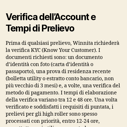
Verifica dell’Account e
Tempi di Prelievo
Prima di qualsiasi prelievo, Winnita richiederà
la verifica KYC (Know Your Customer). I
documenti richiesti sono: un documento
d’identità con foto (carta d’identità o
passaporto), una prova di residenza recente
(bolletta utility o estratto conto bancario, non
più vecchio di 3 mesi) e, a volte, una verifica del
metodo di pagamento. I tempi di elaborazione
della verifica variano tra 12 e 48 ore. Una volta
verificato e soddisfatti i requisiti di puntata, i
prelievi per gli high roller sono spesso
processati con priorità, entro 12-24 ore,