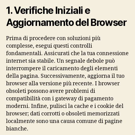
1. Verifiche Iniziali e
Aggiornamento del Browser
Prima di procedere con soluzioni più
complesse, esegui questi controlli
fondamentali. Assicurati che la tua connessione
internet sia stabile. Un segnale debole può
interrompere il caricamento degli elementi
della pagina. Successivamente, aggiorna il tuo
browser alla versione più recente. I browser
obsoleti possono avere problemi di
compatibilità con i gateway di pagamento
moderni. Infine, pulisci la cache e i cookie del
browser; dati corrotti o obsoleti memorizzati
localmente sono una causa comune di pagine
bianche.