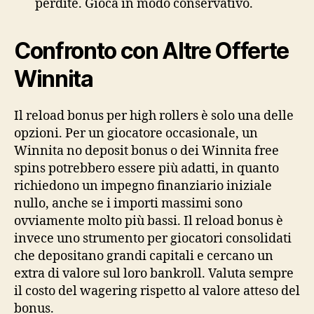
perdite. Gioca in modo conservativo.
Confronto con Altre Offerte
Winnita
Il reload bonus per high rollers è solo una delle
opzioni. Per un giocatore occasionale, un
Winnita no deposit bonus o dei Winnita free
spins potrebbero essere più adatti, in quanto
richiedono un impegno finanziario iniziale
nullo, anche se i importi massimi sono
ovviamente molto più bassi. Il reload bonus è
invece uno strumento per giocatori consolidati
che depositano grandi capitali e cercano un
extra di valore sul loro bankroll. Valuta sempre
il costo del wagering rispetto al valore atteso del
bonus.