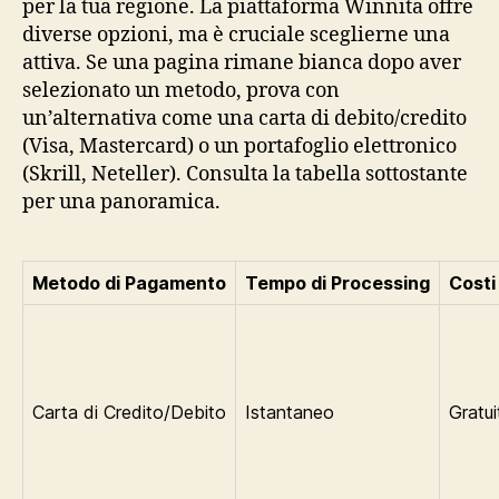
per la tua regione. La piattaforma Winnita offre
diverse opzioni, ma è cruciale sceglierne una
attiva. Se una pagina rimane bianca dopo aver
selezionato un metodo, prova con
un’alternativa come una carta di debito/credito
(Visa, Mastercard) o un portafoglio elettronico
(Skrill, Neteller). Consulta la tabella sottostante
per una panoramica.
Metodo di Pagamento
Tempo di Processing
Costi 
Carta di Credito/Debito
Istantaneo
Gratui