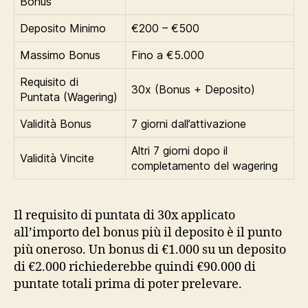
Bonus
Deposito Minimo
€200 – €500
Massimo Bonus
Fino a €5.000
Requisito di
30x (Bonus + Deposito)
Puntata (Wagering)
Validità Bonus
7 giorni dall’attivazione
Altri 7 giorni dopo il
Validità Vincite
completamento del wagering
Il requisito di puntata di 30x applicato
all’importo del bonus più il deposito è il punto
più oneroso. Un bonus di €1.000 su un deposito
di €2.000 richiederebbe quindi €90.000 di
puntate totali prima di poter prelevare.