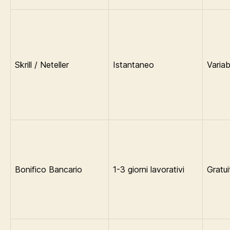
Skrill / Neteller
Istantaneo
Variab
Bonifico Bancario
1-3 giorni lavorativi
Gratui