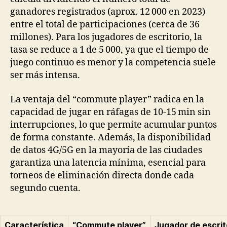
ganadores registrados (aprox. 12 000 en 2023)
entre el total de participaciones (cerca de 36
millones). Para los jugadores de escritorio, la
tasa se reduce a 1 de 5 000, ya que el tiempo de
juego continuo es menor y la competencia suele
ser más intensa.
La ventaja del “commute player” radica en la
capacidad de jugar en ráfagas de 10‑15 min sin
interrupciones, lo que permite acumular puntos
de forma constante. Además, la disponibilidad
de datos 4G/5G en la mayoría de las ciudades
garantiza una latencia mínima, esencial para
torneos de eliminación directa donde cada
segundo cuenta.
Característica
“Commute player”
Jugador de escrit