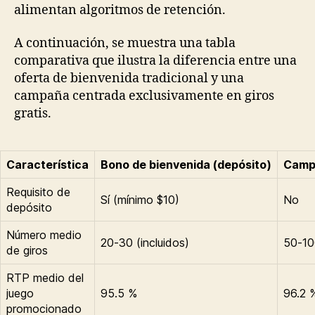
alimentan algoritmos de retención.
A continuación, se muestra una tabla
comparativa que ilustra la diferencia entre una
oferta de bienvenida tradicional y una
campaña centrada exclusivamente en giros
gratis.
Característica
Bono de bienvenida (depósito)
Camp
Requisito de
Sí (mínimo $10)
No
depósito
Número medio
20‑30 (incluidos)
50‑10
de giros
RTP medio del
juego
95.5 %
96.2 
promocionado