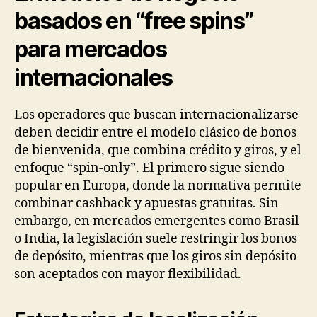
basados en “free spins”
para mercados
internacionales
Los operadores que buscan internacionalizarse
deben decidir entre el modelo clásico de bonos
de bienvenida, que combina crédito y giros, y el
enfoque “spin‑only”. El primero sigue siendo
popular en Europa, donde la normativa permite
combinar cashback y apuestas gratuitas. Sin
embargo, en mercados emergentes como Brasil
o India, la legislación suele restringir los bonos
de depósito, mientras que los giros sin depósito
son aceptados con mayor flexibilidad.