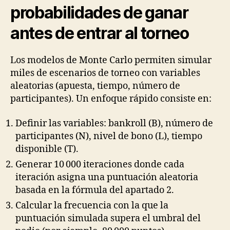
probabilidades de ganar
antes de entrar al torneo
Los modelos de Monte Carlo permiten simular
miles de escenarios de torneo con variables
aleatorias (apuesta, tiempo, número de
participantes). Un enfoque rápido consiste en:
Definir las variables: bankroll (B), número de
participantes (N), nivel de bono (L), tiempo
disponible (T).
Generar 10 000 iteraciones donde cada
iteración asigna una puntuación aleatoria
basada en la fórmula del apartado 2.
Calcular la frecuencia con la que la
puntuación simulada supera el umbral del