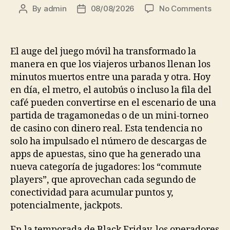
By
admin
08/08/2026
No Comments
El auge del juego móvil ha transformado la
manera en que los viajeros urbanos llenan los
minutos muertos entre una parada y otra. Hoy
en día, el metro, el autobús o incluso la fila del
café pueden convertirse en el escenario de una
partida de tragamonedas o de un mini‑torneo
de casino con dinero real. Esta tendencia no
solo ha impulsado el número de descargas de
apps de apuestas, sino que ha generado una
nueva categoría de jugadores: los “commute
players”, que aprovechan cada segundo de
conectividad para acumular puntos y,
potencialmente, jackpots.
En la temporada de Black Friday, los operadores