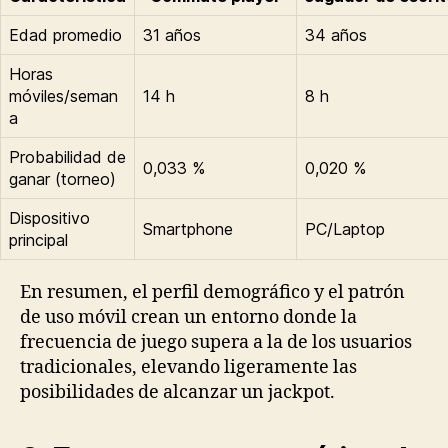
Edad promedio
31 años
34 años
Horas
móviles/seman
14 h
8 h
a
Probabilidad de
0,033 %
0,020 %
ganar (torneo)
Dispositivo
Smartphone
PC/Laptop
principal
En resumen, el perfil demográfico y el patrón
de uso móvil crean un entorno donde la
frecuencia de juego supera a la de los usuarios
tradicionales, elevando ligeramente las
posibilidades de alcanzar un jackpot.