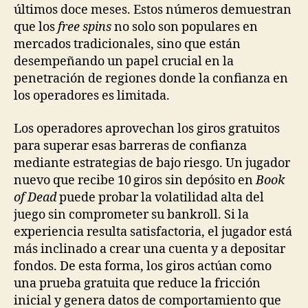
últimos doce meses. Estos números demuestran
que los
free spins
no solo son populares en
mercados tradicionales, sino que están
desempeñando un papel crucial en la
penetración de regiones donde la confianza en
los operadores es limitada.
Los operadores aprovechan los giros gratuitos
para superar esas barreras de confianza
mediante estrategias de bajo riesgo. Un jugador
nuevo que recibe 10 giros sin depósito en
Book
of Dead
puede probar la volatilidad alta del
juego sin comprometer su bankroll. Si la
experiencia resulta satisfactoria, el jugador está
más inclinado a crear una cuenta y a depositar
fondos. De esta forma, los giros actúan como
una prueba gratuita que reduce la fricción
inicial y genera datos de comportamiento que