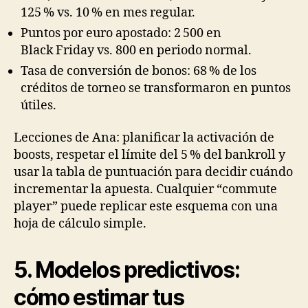
125 % vs. 10 % en mes regular.
Puntos por euro apostado: 2 500 en
Black Friday vs. 800 en periodo normal.
Tasa de conversión de bonos: 68 % de los
créditos de torneo se transformaron en puntos
útiles.
Lecciones de Ana: planificar la activación de
boosts, respetar el límite del 5 % del bankroll y
usar la tabla de puntuación para decidir cuándo
incrementar la apuesta. Cualquier “commute
player” puede replicar este esquema con una
hoja de cálculo simple.
5. Modelos predictivos:
cómo estimar tus