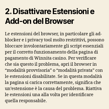
2. Disattivare Estensioni e
Add-on del Browser
Le estensioni del browser, in particolare gli ad-
blocker e i privacy tool molto restrittivi, possono
bloccare involontariamente gli script essenziali
per il corretto funzionamento della pagina di
pagamento di Winnita casino. Per verificare
che sia questo il problema, apri il browser in
“modalità provvisoria” o “modalità privata” con
le estensioni disabilitate. Se in questa modalità
la pagina si carica correttamente, significa che
un’estensione è la causa del problema. Riattiva
le estensioni una alla volta per identificare
quella responsabile.