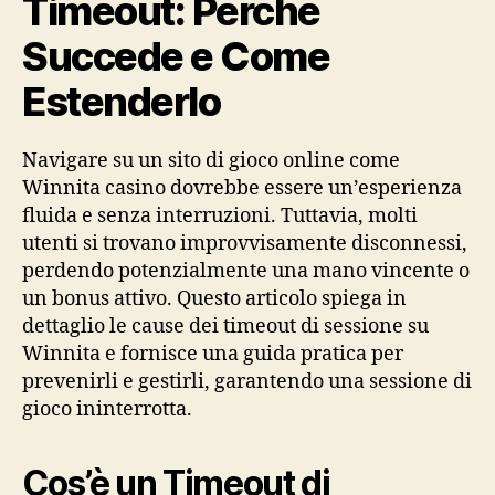
Timeout: Perché
Succede e Come
Estenderlo
Navigare su un sito di gioco online come
Winnita casino dovrebbe essere un’esperienza
fluida e senza interruzioni. Tuttavia, molti
utenti si trovano improvvisamente disconnessi,
perdendo potenzialmente una mano vincente o
un bonus attivo. Questo articolo spiega in
dettaglio le cause dei timeout di sessione su
Winnita e fornisce una guida pratica per
prevenirli e gestirli, garantendo una sessione di
gioco ininterrotta.
Cos’è un Timeout di