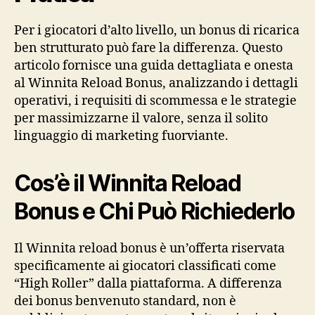
Per i giocatori d’alto livello, un bonus di ricarica
ben strutturato può fare la differenza. Questo
articolo fornisce una guida dettagliata e onesta
al Winnita Reload Bonus, analizzando i dettagli
operativi, i requisiti di scommessa e le strategie
per massimizzarne il valore, senza il solito
linguaggio di marketing fuorviante.
Cos’è il Winnita Reload
Bonus e Chi Può Richiederlo
Il Winnita reload bonus è un’offerta riservata
specificamente ai giocatori classificati come
“High Roller” dalla piattaforma. A differenza
dei bonus benvenuto standard, non è