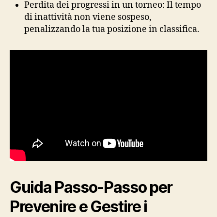
Perdita dei progressi in un torneo: Il tempo
di inattività non viene sospeso,
penalizzando la tua posizione in classifica.
Guida Passo-Passo per
Prevenire e Gestire i