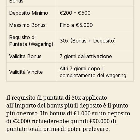
Bonus
Deposito Minimo
€200 – €500
Massimo Bonus
Fino a €5.000
Requisito di
30x (Bonus + Deposito)
Puntata (Wagering)
Validità Bonus
7 giorni dall’attivazione
Altri 7 giorni dopo il
Validità Vincite
completamento del wagering
Il requisito di puntata di 30x applicato
all’importo del bonus più il deposito è il punto
più oneroso. Un bonus di €1.000 su un deposito
di €2.000 richiederebbe quindi €90.000 di
puntate totali prima di poter prelevare.