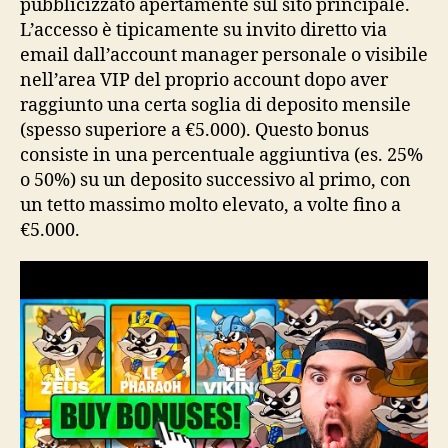
pubblicizzato apertamente sul sito principale.
L’accesso è tipicamente su invito diretto via
email dall’account manager personale o visibile
nell’area VIP del proprio account dopo aver
raggiunto una certa soglia di deposito mensile
(spesso superiore a €5.000). Questo bonus
consiste in una percentuale aggiuntiva (es. 25%
o 50%) su un deposito successivo al primo, con
un tetto massimo molto elevato, a volte fino a
€5.000.