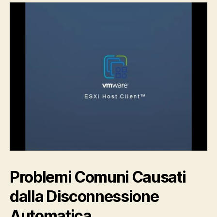
Problemi Comuni Causati
dalla Disconnessione
Automatica