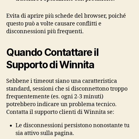
Evita di aprire più schede del browser, poiché
questo può a volte causare conflitti e
disconnessioni più frequenti.
Quando Contattare il
Supporto di Winnita
Sebbene i timeout siano una caratteristica
standard, sessioni che si disconnettono troppo
frequentemente (es. ogni 2-3 minuti)
potrebbero indicare un problema tecnico.
Contatta il supporto clienti di Winnita se:
Le disconnessioni persistono nonostante tu
sia attivo sulla pagina.