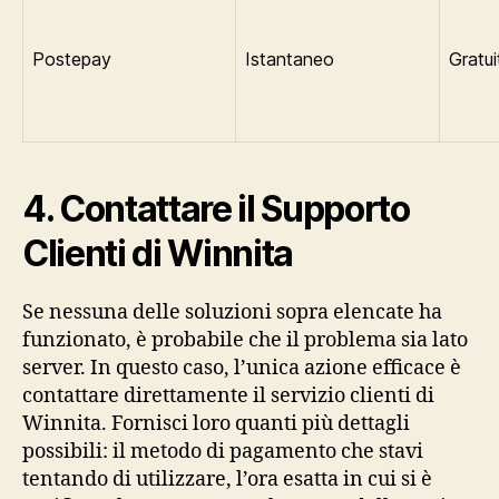
Postepay
Istantaneo
Gratui
4. Contattare il Supporto
Clienti di Winnita
Se nessuna delle soluzioni sopra elencate ha
funzionato, è probabile che il problema sia lato
server. In questo caso, l’unica azione efficace è
contattare direttamente il servizio clienti di
Winnita. Fornisci loro quanti più dettagli
possibili: il metodo di pagamento che stavi
tentando di utilizzare, l’ora esatta in cui si è