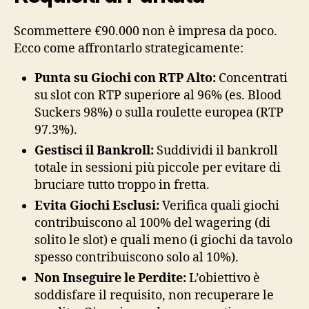
Scommettere €90.000 non è impresa da poco.
Ecco come affrontarlo strategicamente:
Punta su Giochi con RTP Alto:
Concentrati
su slot con RTP superiore al 96% (es. Blood
Suckers 98%) o sulla roulette europea (RTP
97.3%).
Gestisci il Bankroll:
Suddividi il bankroll
totale in sessioni più piccole per evitare di
bruciare tutto troppo in fretta.
Evita Giochi Esclusi:
Verifica quali giochi
contribuiscono al 100% del wagering (di
solito le slot) e quali meno (i giochi da tavolo
spesso contribuiscono solo al 10%).
Non Inseguire le Perdite:
L’obiettivo è
soddisfare il requisito, non recuperare le