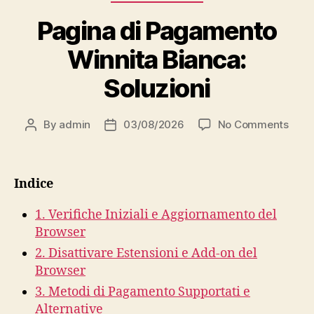
Pagina di Pagamento
Winnita Bianca:
Soluzioni
By
admin
03/08/2026
No Comments
Indice
1. Verifiche Iniziali e Aggiornamento del
Browser
2. Disattivare Estensioni e Add-on del
Browser
3. Metodi di Pagamento Supportati e
Alternative