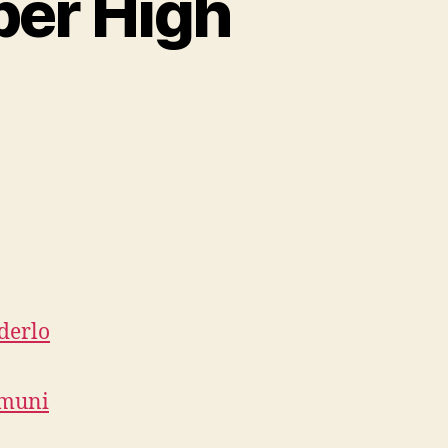
per High
derlo
omuni