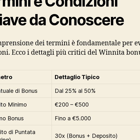
rmini e Condizioni
iave da Conoscere
prensione dei termini è fondamentale per ev
ni. Ecco i dettagli più critici del Winnita bon
etro
Dettaglio Tipico
tuale di Bonus
Dal 25% al 50%
ito Minimo
€200 – €500
mo Bonus
Fino a €5.000
ito di Puntata
30x (Bonus + Deposito)
ing)