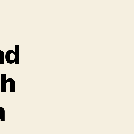
ad
gh
a