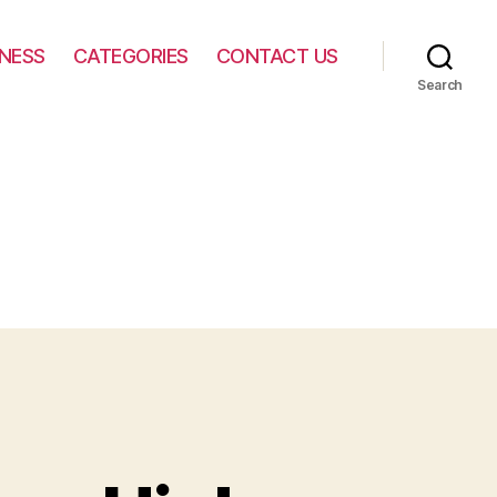
INESS
CATEGORIES
CONTACT US
Search