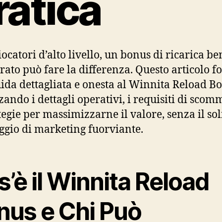
ratica
iocatori d’alto livello, un bonus di ricarica be
urato può fare la differenza. Questo articolo f
ida dettagliata e onesta al Winnita Reload B
zando i dettagli operativi, i requisiti di scom
ategie per massimizzarne il valore, senza il sol
ggio di marketing fuorviante.
’è il Winnita Reload
nus e Chi Può