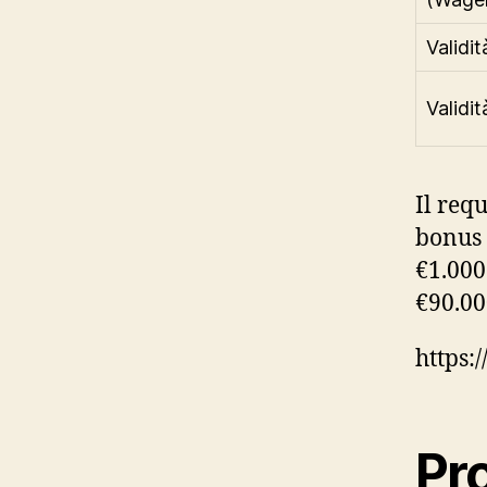
Validi
Validit
Il req
bonus 
€1.000
€90.00
https
Pro