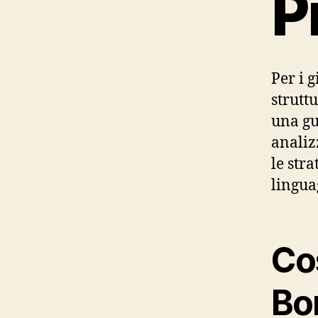
P
Per i g
strutt
una gu
analiz
le str
lingua
Cos
Bo