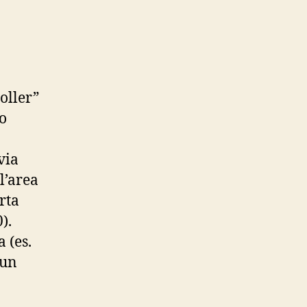
oller”
o
via
l’area
rta
).
 (es.
 un