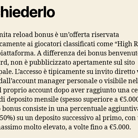
chiederlo
nita reload bonus è un’offerta riservata
icamente ai giocatori classificati come “High R
piattaforma. A differenza dei bonus benvenut
rd, non è pubblicizzato apertamente sul sito
pale. L’accesso è tipicamente su invito diretto 
dall’account manager personale o visibile nel
l proprio account dopo aver raggiunto una ce
 di deposito mensile (spesso superiore a €5.000
 bonus consiste in una percentuale aggiuntiva
50%) su un deposito successivo al primo, con
massimo molto elevato, a volte fino a €5.000.