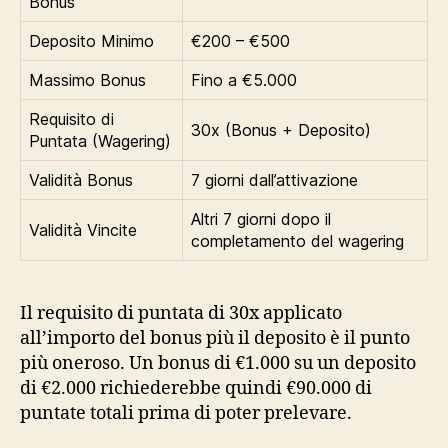
Bonus
Deposito Minimo
€200 – €500
Massimo Bonus
Fino a €5.000
Requisito di
30x (Bonus + Deposito)
Puntata (Wagering)
Validità Bonus
7 giorni dall’attivazione
Altri 7 giorni dopo il
Validità Vincite
completamento del wagering
Il requisito di puntata di 30x applicato
all’importo del bonus più il deposito è il punto
più oneroso. Un bonus di €1.000 su un deposito
di €2.000 richiederebbe quindi €90.000 di
puntate totali prima di poter prelevare.