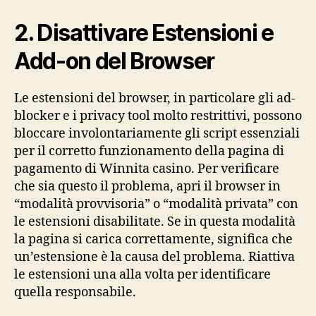
2. Disattivare Estensioni e
Add-on del Browser
Le estensioni del browser, in particolare gli ad-
blocker e i privacy tool molto restrittivi, possono
bloccare involontariamente gli script essenziali
per il corretto funzionamento della pagina di
pagamento di Winnita casino. Per verificare
che sia questo il problema, apri il browser in
“modalità provvisoria” o “modalità privata” con
le estensioni disabilitate. Se in questa modalità
la pagina si carica correttamente, significa che
un’estensione è la causa del problema. Riattiva
le estensioni una alla volta per identificare
quella responsabile.