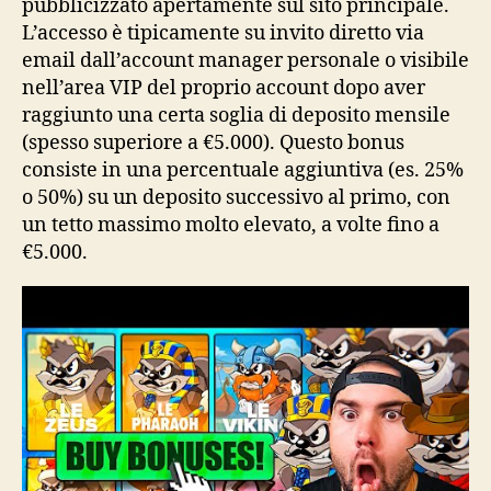
pubblicizzato apertamente sul sito principale.
L’accesso è tipicamente su invito diretto via
email dall’account manager personale o visibile
nell’area VIP del proprio account dopo aver
raggiunto una certa soglia di deposito mensile
(spesso superiore a €5.000). Questo bonus
consiste in una percentuale aggiuntiva (es. 25%
o 50%) su un deposito successivo al primo, con
un tetto massimo molto elevato, a volte fino a
€5.000.