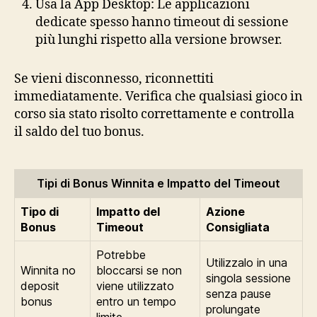
Usa la App Desktop: Le applicazioni
dedicate spesso hanno timeout di sessione
più lunghi rispetto alla versione browser.
Se vieni disconnesso, riconnettiti
immediatamente. Verifica che qualsiasi gioco in
corso sia stato risolto correttamente e controlla
il saldo del tuo bonus.
Tipi di Bonus Winnita e Impatto del Timeout
Tipo di
Impatto del
Azione
Bonus
Timeout
Consigliata
Potrebbe
Utilizzalo in una
Winnita no
bloccarsi se non
singola sessione
deposit
viene utilizzato
senza pause
bonus
entro un tempo
prolungate