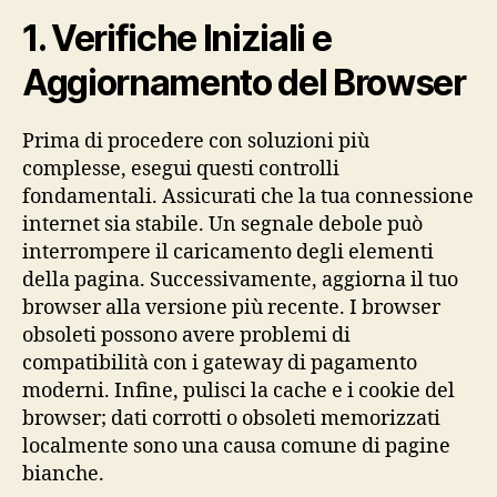
1. Verifiche Iniziali e
Aggiornamento del Browser
Prima di procedere con soluzioni più
complesse, esegui questi controlli
fondamentali. Assicurati che la tua connessione
internet sia stabile. Un segnale debole può
interrompere il caricamento degli elementi
della pagina. Successivamente, aggiorna il tuo
browser alla versione più recente. I browser
obsoleti possono avere problemi di
compatibilità con i gateway di pagamento
moderni. Infine, pulisci la cache e i cookie del
browser; dati corrotti o obsoleti memorizzati
localmente sono una causa comune di pagine
bianche.