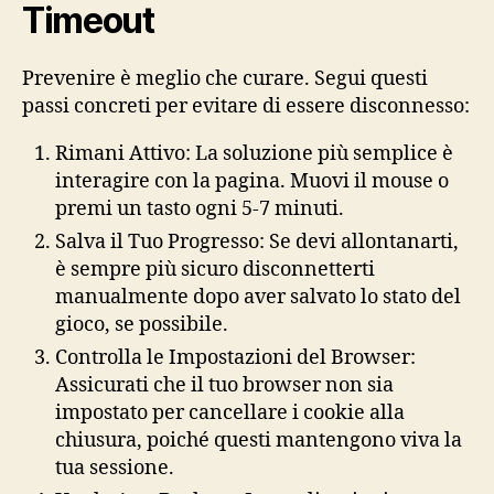
Timeout
Prevenire è meglio che curare. Segui questi
passi concreti per evitare di essere disconnesso:
Rimani Attivo: La soluzione più semplice è
interagire con la pagina. Muovi il mouse o
premi un tasto ogni 5-7 minuti.
Salva il Tuo Progresso: Se devi allontanarti,
è sempre più sicuro disconnetterti
manualmente dopo aver salvato lo stato del
gioco, se possibile.
Controlla le Impostazioni del Browser:
Assicurati che il tuo browser non sia
impostato per cancellare i cookie alla
chiusura, poiché questi mantengono viva la
tua sessione.