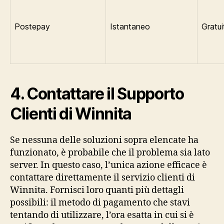
Postepay
Istantaneo
Gratui
4. Contattare il Supporto
Clienti di Winnita
Se nessuna delle soluzioni sopra elencate ha
funzionato, è probabile che il problema sia lato
server. In questo caso, l’unica azione efficace è
contattare direttamente il servizio clienti di
Winnita. Fornisci loro quanti più dettagli
possibili: il metodo di pagamento che stavi
tentando di utilizzare, l’ora esatta in cui si è