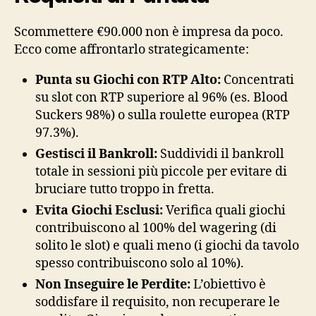
Scommettere €90.000 non è impresa da poco.
Ecco come affrontarlo strategicamente:
Punta su Giochi con RTP Alto:
Concentrati
su slot con RTP superiore al 96% (es. Blood
Suckers 98%) o sulla roulette europea (RTP
97.3%).
Gestisci il Bankroll:
Suddividi il bankroll
totale in sessioni più piccole per evitare di
bruciare tutto troppo in fretta.
Evita Giochi Esclusi:
Verifica quali giochi
contribuiscono al 100% del wagering (di
solito le slot) e quali meno (i giochi da tavolo
spesso contribuiscono solo al 10%).
Non Inseguire le Perdite:
L’obiettivo è
soddisfare il requisito, non recuperare le