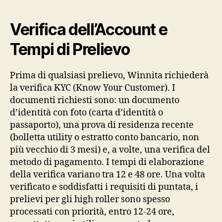
Verifica dell’Account e
Tempi di Prelievo
Prima di qualsiasi prelievo, Winnita richiederà
la verifica KYC (Know Your Customer). I
documenti richiesti sono: un documento
d’identità con foto (carta d’identità o
passaporto), una prova di residenza recente
(bolletta utility o estratto conto bancario, non
più vecchio di 3 mesi) e, a volte, una verifica del
metodo di pagamento. I tempi di elaborazione
della verifica variano tra 12 e 48 ore. Una volta
verificato e soddisfatti i requisiti di puntata, i
prelievi per gli high roller sono spesso
processati con priorità, entro 12-24 ore,