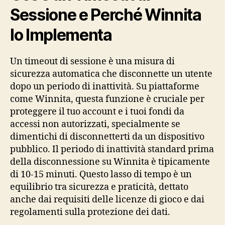
Sessione e Perché Winnita
lo Implementa
Un timeout di sessione è una misura di
sicurezza automatica che disconnette un utente
dopo un periodo di inattività. Su piattaforme
come Winnita, questa funzione è cruciale per
proteggere il tuo account e i tuoi fondi da
accessi non autorizzati, specialmente se
dimentichi di disconnetterti da un dispositivo
pubblico. Il periodo di inattività standard prima
della disconnessione su Winnita è tipicamente
di 10-15 minuti. Questo lasso di tempo è un
equilibrio tra sicurezza e praticità, dettato
anche dai requisiti delle licenze di gioco e dai
regolamenti sulla protezione dei dati.