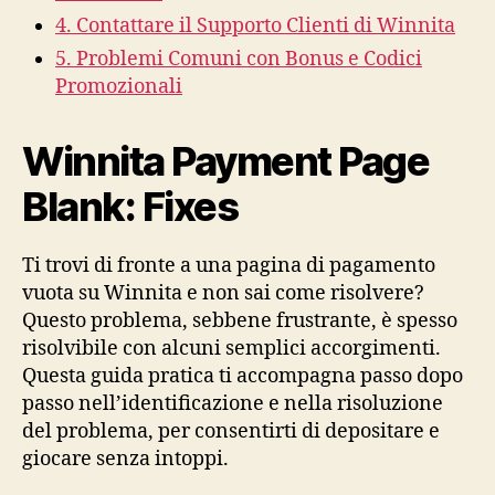
4. Contattare il Supporto Clienti di Winnita
5. Problemi Comuni con Bonus e Codici
Promozionali
Winnita Payment Page
Blank: Fixes
Ti trovi di fronte a una pagina di pagamento
vuota su Winnita e non sai come risolvere?
Questo problema, sebbene frustrante, è spesso
risolvibile con alcuni semplici accorgimenti.
Questa guida pratica ti accompagna passo dopo
passo nell’identificazione e nella risoluzione
del problema, per consentirti di depositare e
giocare senza intoppi.