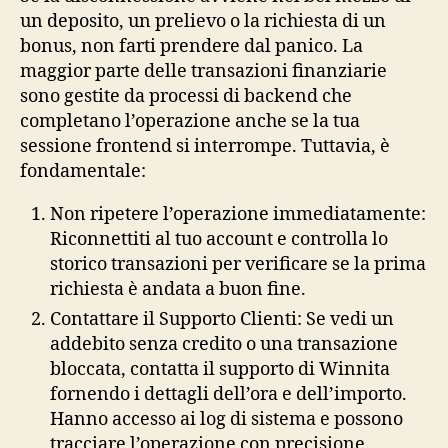
un deposito, un prelievo o la richiesta di un
bonus, non farti prendere dal panico. La
maggior parte delle transazioni finanziarie
sono gestite da processi di backend che
completano l’operazione anche se la tua
sessione frontend si interrompe. Tuttavia, è
fondamentale:
Non ripetere l’operazione immediatamente:
Riconnettiti al tuo account e controlla lo
storico transazioni per verificare se la prima
richiesta è andata a buon fine.
Contattare il Supporto Clienti: Se vedi un
addebito senza credito o una transazione
bloccata, contatta il supporto di Winnita
fornendo i dettagli dell’ora e dell’importo.
Hanno accesso ai log di sistema e possono
tracciare l’operazione con precisione.