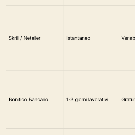
Skrill / Neteller
Istantaneo
Variab
Bonifico Bancario
1-3 giorni lavorativi
Gratui