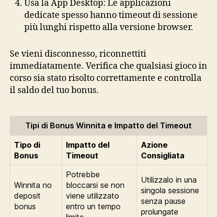
Usa la App Desktop: Le applicazioni
dedicate spesso hanno timeout di sessione
più lunghi rispetto alla versione browser.
Se vieni disconnesso, riconnettiti
immediatamente. Verifica che qualsiasi gioco in
corso sia stato risolto correttamente e controlla
il saldo del tuo bonus.
Tipi di Bonus Winnita e Impatto del Timeout
Tipo di
Impatto del
Azione
Bonus
Timeout
Consigliata
Potrebbe
Utilizzalo in una
Winnita no
bloccarsi se non
singola sessione
deposit
viene utilizzato
senza pause
bonus
entro un tempo
prolungate