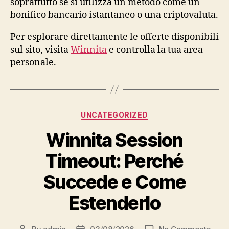
soprattutto se si utilizza un metodo come un
bonifico bancario istantaneo o una criptovaluta.
Per esplorare direttamente le offerte disponibili
sul sito, visita
Winnita
e controlla la tua area
personale.
UNCATEGORIZED
Winnita Session
Timeout: Perché
Succede e Come
Estenderlo