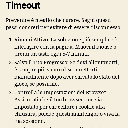
Timeout
Prevenire è meglio che curare. Segui questi
passi concreti per evitare di essere disconnesso:
Rimani Attivo: La soluzione più semplice è
interagire con la pagina. Muovi il mouse o
premi un tasto ogni 5-7 minuti.
Salva il Tuo Progresso: Se devi allontanarti,
è sempre più sicuro disconnetterti
manualmente dopo aver salvato lo stato del
gioco, se possibile.
Controlla le Impostazioni del Browser:
Assicurati che il tuo browser non sia
impostato per cancellare i cookie alla
chiusura, poiché questi mantengono viva la
tua sessione.