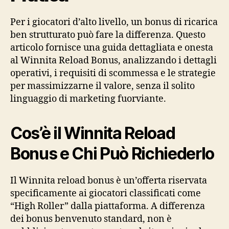
Per i giocatori d’alto livello, un bonus di ricarica
ben strutturato può fare la differenza. Questo
articolo fornisce una guida dettagliata e onesta
al Winnita Reload Bonus, analizzando i dettagli
operativi, i requisiti di scommessa e le strategie
per massimizzarne il valore, senza il solito
linguaggio di marketing fuorviante.
Cos’è il Winnita Reload
Bonus e Chi Può Richiederlo
Il Winnita reload bonus è un’offerta riservata
specificamente ai giocatori classificati come
“High Roller” dalla piattaforma. A differenza
dei bonus benvenuto standard, non è