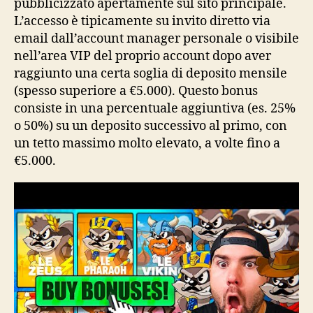
pubblicizzato apertamente sul sito principale.
L’accesso è tipicamente su invito diretto via
email dall’account manager personale o visibile
nell’area VIP del proprio account dopo aver
raggiunto una certa soglia di deposito mensile
(spesso superiore a €5.000). Questo bonus
consiste in una percentuale aggiuntiva (es. 25%
o 50%) su un deposito successivo al primo, con
un tetto massimo molto elevato, a volte fino a
€5.000.