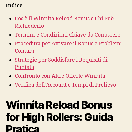
Indice
Cos’è il Winnita Reload Bonus e Chi Può
Richiederlo
Termini e Condizioni Chiave da Conoscere
Procedura per Attivare il Bonus e Problemi
Comuni
Strategie per Soddisfare i Requisiti di
Puntata
Confronto con Altre Offerte Winnita
Verifica dell’Account e Tempi di Prelievo
Winnita Reload Bonus
for High Rollers: Guida
Pratica