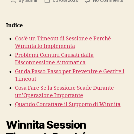
By
admin
03/08/2026
No Comments
Indice
Cos’è un Timeout di Sessione e Perché
Winnita lo Implementa
Problemi Comuni Causati dalla
Disconnessione Automatica
Guida Passo-Passo per Prevenire e Gestire i
Timeout
Cosa Fare Se la Sessione Scade Durante
un’Operazione Importante
Quando Contattare il Supporto di Winnita
Winnita Session