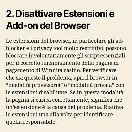
2. Disattivare Estensioni e
Add-on del Browser
Le estensioni del browser, in particolare gli ad-
blocker e i privacy tool molto restrittivi, possono
bloccare involontariamente gli script essenziali
per il corretto funzionamento della pagina di
pagamento di Winnita casino. Per verificare
che sia questo il problema, apri il browser in
“modalità provvisoria” o “modalità privata” con
le estensioni disabilitate. Se in questa modalità
la pagina si carica correttamente, significa che
un’estensione è la causa del problema. Riattiva
le estensioni una alla volta per identificare
quella responsabile.