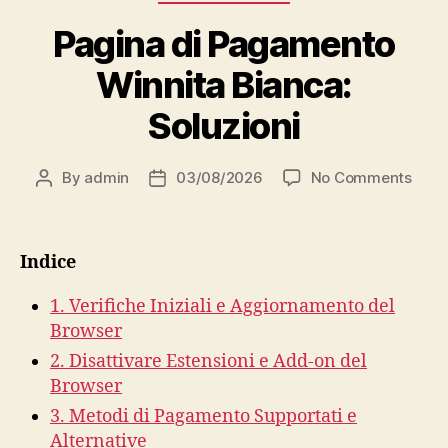
Pagina di Pagamento
Winnita Bianca:
Soluzioni
By
admin
03/08/2026
No Comments
Indice
1. Verifiche Iniziali e Aggiornamento del
Browser
2. Disattivare Estensioni e Add-on del
Browser
3. Metodi di Pagamento Supportati e
Alternative