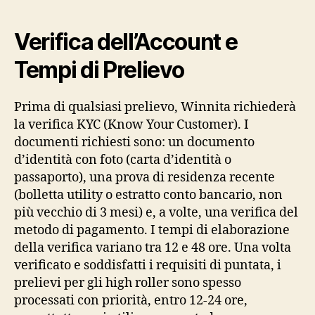
Verifica dell’Account e
Tempi di Prelievo
Prima di qualsiasi prelievo, Winnita richiederà
la verifica KYC (Know Your Customer). I
documenti richiesti sono: un documento
d’identità con foto (carta d’identità o
passaporto), una prova di residenza recente
(bolletta utility o estratto conto bancario, non
più vecchio di 3 mesi) e, a volte, una verifica del
metodo di pagamento. I tempi di elaborazione
della verifica variano tra 12 e 48 ore. Una volta
verificato e soddisfatti i requisiti di puntata, i
prelievi per gli high roller sono spesso
processati con priorità, entro 12-24 ore,