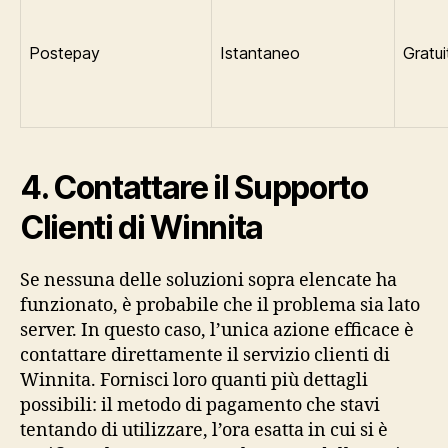
Postepay
Istantaneo
Gratui
4. Contattare il Supporto
Clienti di Winnita
Se nessuna delle soluzioni sopra elencate ha
funzionato, è probabile che il problema sia lato
server. In questo caso, l’unica azione efficace è
contattare direttamente il servizio clienti di
Winnita. Fornisci loro quanti più dettagli
possibili: il metodo di pagamento che stavi
tentando di utilizzare, l’ora esatta in cui si è