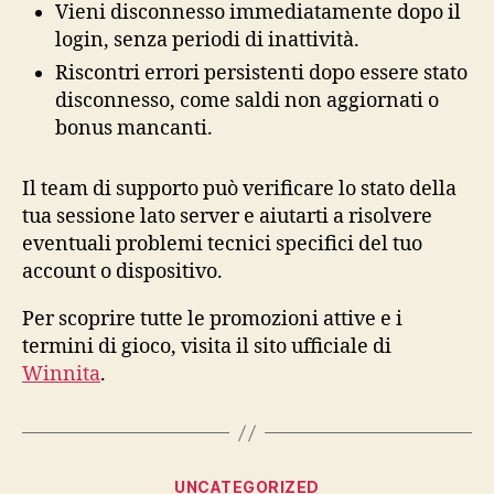
Vieni disconnesso immediatamente dopo il
login, senza periodi di inattività.
Riscontri errori persistenti dopo essere stato
disconnesso, come saldi non aggiornati o
bonus mancanti.
Il team di supporto può verificare lo stato della
tua sessione lato server e aiutarti a risolvere
eventuali problemi tecnici specifici del tuo
account o dispositivo.
Per scoprire tutte le promozioni attive e i
termini di gioco, visita il sito ufficiale di
Winnita
.
UNCATEGORIZED