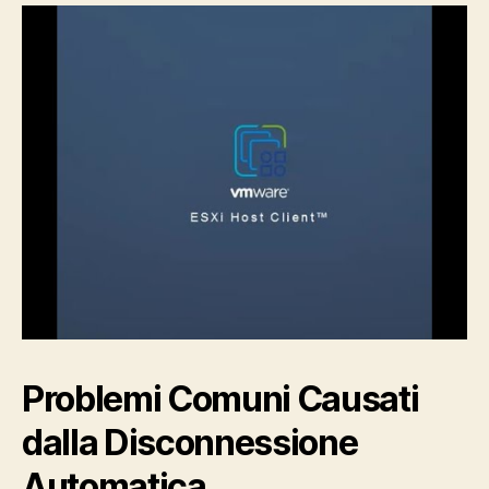
Problemi Comuni Causati
dalla Disconnessione
Automatica