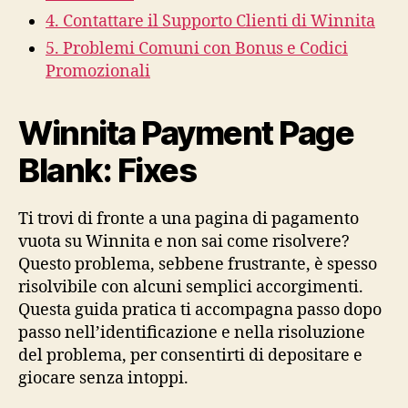
4. Contattare il Supporto Clienti di Winnita
5. Problemi Comuni con Bonus e Codici
Promozionali
Winnita Payment Page
Blank: Fixes
Ti trovi di fronte a una pagina di pagamento
vuota su Winnita e non sai come risolvere?
Questo problema, sebbene frustrante, è spesso
risolvibile con alcuni semplici accorgimenti.
Questa guida pratica ti accompagna passo dopo
passo nell’identificazione e nella risoluzione
del problema, per consentirti di depositare e
giocare senza intoppi.