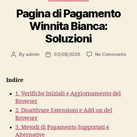
Pagina di Pagamento
Winnita Bianca:
Soluzioni
By
admin
03/08/2026
No Comments
Indice
1. Verifiche Iniziali e Aggiornamento del
Browser
2. Disattivare Estensioni e Add-on del
Browser
3. Metodi di Pagamento Supportati e
Alternative