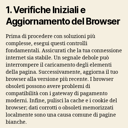
1. Verifiche Iniziali e
Aggiornamento del Browser
Prima di procedere con soluzioni più
complesse, esegui questi controlli
fondamentali. Assicurati che la tua connessione
internet sia stabile. Un segnale debole può
interrompere il caricamento degli elementi
della pagina. Successivamente, aggiorna il tuo
browser alla versione più recente. I browser
obsoleti possono avere problemi di
compatibilità con i gateway di pagamento
moderni. Infine, pulisci la cache e i cookie del
browser; dati corrotti o obsoleti memorizzati
localmente sono una causa comune di pagine
bianche.