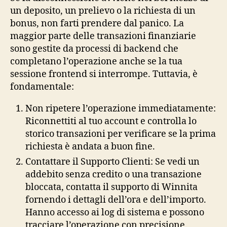
un deposito, un prelievo o la richiesta di un
bonus, non farti prendere dal panico. La
maggior parte delle transazioni finanziarie
sono gestite da processi di backend che
completano l’operazione anche se la tua
sessione frontend si interrompe. Tuttavia, è
fondamentale:
Non ripetere l’operazione immediatamente:
Riconnettiti al tuo account e controlla lo
storico transazioni per verificare se la prima
richiesta è andata a buon fine.
Contattare il Supporto Clienti: Se vedi un
addebito senza credito o una transazione
bloccata, contatta il supporto di Winnita
fornendo i dettagli dell’ora e dell’importo.
Hanno accesso ai log di sistema e possono
tracciare l’operazione con precisione.