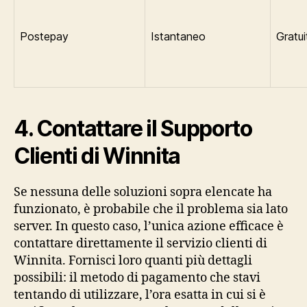
Postepay
Istantaneo
Gratui
4. Contattare il Supporto
Clienti di Winnita
Se nessuna delle soluzioni sopra elencate ha
funzionato, è probabile che il problema sia lato
server. In questo caso, l’unica azione efficace è
contattare direttamente il servizio clienti di
Winnita. Fornisci loro quanti più dettagli
possibili: il metodo di pagamento che stavi
tentando di utilizzare, l’ora esatta in cui si è