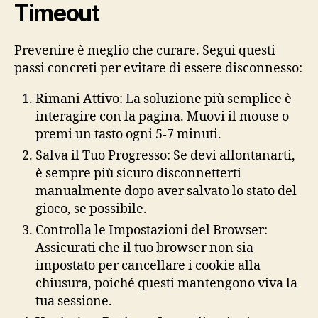
Timeout
Prevenire è meglio che curare. Segui questi
passi concreti per evitare di essere disconnesso:
Rimani Attivo: La soluzione più semplice è
interagire con la pagina. Muovi il mouse o
premi un tasto ogni 5-7 minuti.
Salva il Tuo Progresso: Se devi allontanarti,
è sempre più sicuro disconnetterti
manualmente dopo aver salvato lo stato del
gioco, se possibile.
Controlla le Impostazioni del Browser:
Assicurati che il tuo browser non sia
impostato per cancellare i cookie alla
chiusura, poiché questi mantengono viva la
tua sessione.