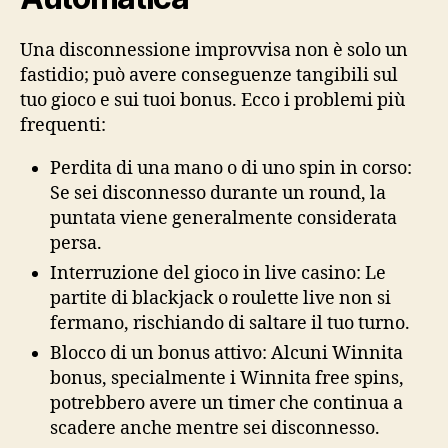
Una disconnessione improvvisa non è solo un
fastidio; può avere conseguenze tangibili sul
tuo gioco e sui tuoi bonus. Ecco i problemi più
frequenti:
Perdita di una mano o di uno spin in corso:
Se sei disconnesso durante un round, la
puntata viene generalmente considerata
persa.
Interruzione del gioco in live casino: Le
partite di blackjack o roulette live non si
fermano, rischiando di saltare il tuo turno.
Blocco di un bonus attivo: Alcuni Winnita
bonus, specialmente i Winnita free spins,
potrebbero avere un timer che continua a
scadere anche mentre sei disconnesso.