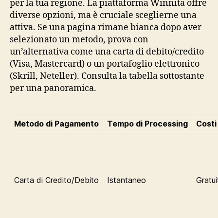
per la tua regione. La piattaforma Winnita offre
diverse opzioni, ma è cruciale sceglierne una
attiva. Se una pagina rimane bianca dopo aver
selezionato un metodo, prova con
un’alternativa come una carta di debito/credito
(Visa, Mastercard) o un portafoglio elettronico
(Skrill, Neteller). Consulta la tabella sottostante
per una panoramica.
Metodo di Pagamento
Tempo di Processing
Costi 
Carta di Credito/Debito
Istantaneo
Gratui