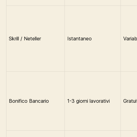
Skrill / Neteller
Istantaneo
Variab
Bonifico Bancario
1-3 giorni lavorativi
Gratui