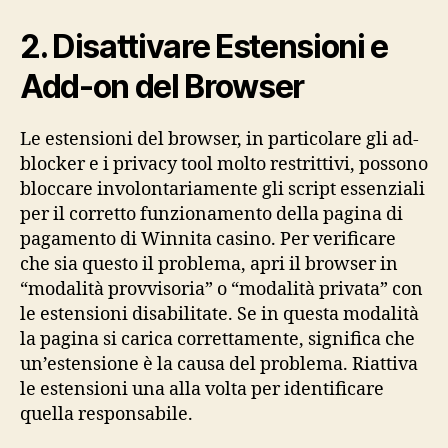
2. Disattivare Estensioni e
Add-on del Browser
Le estensioni del browser, in particolare gli ad-
blocker e i privacy tool molto restrittivi, possono
bloccare involontariamente gli script essenziali
per il corretto funzionamento della pagina di
pagamento di Winnita casino. Per verificare
che sia questo il problema, apri il browser in
“modalità provvisoria” o “modalità privata” con
le estensioni disabilitate. Se in questa modalità
la pagina si carica correttamente, significa che
un’estensione è la causa del problema. Riattiva
le estensioni una alla volta per identificare
quella responsabile.