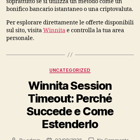
soprattutto se si utilizza un metodo come un
bonifico bancario istantaneo o una criptovaluta.
Per esplorare direttamente le offerte disponibili
sul sito, visita
Winnita
e controlla la tua area
personale.
UNCATEGORIZED
Winnita Session
Timeout: Perché
Succede e Come
Estenderlo