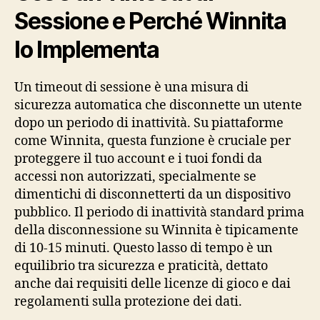
Sessione e Perché Winnita
lo Implementa
Un timeout di sessione è una misura di
sicurezza automatica che disconnette un utente
dopo un periodo di inattività. Su piattaforme
come Winnita, questa funzione è cruciale per
proteggere il tuo account e i tuoi fondi da
accessi non autorizzati, specialmente se
dimentichi di disconnetterti da un dispositivo
pubblico. Il periodo di inattività standard prima
della disconnessione su Winnita è tipicamente
di 10-15 minuti. Questo lasso di tempo è un
equilibrio tra sicurezza e praticità, dettato
anche dai requisiti delle licenze di gioco e dai
regolamenti sulla protezione dei dati.