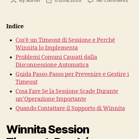
By
admin
03/08/2026
No Comments
Indice
Cos’è un Timeout di Sessione e Perché
Winnita lo Implementa
Problemi Comuni Causati dalla
Disconnessione Automatica
Guida Passo-Passo per Prevenire e Gestire i
Timeout
Cosa Fare Se la Sessione Scade Durante
un’Operazione Importante
Quando Contattare il Supporto di Winnita
Winnita Session