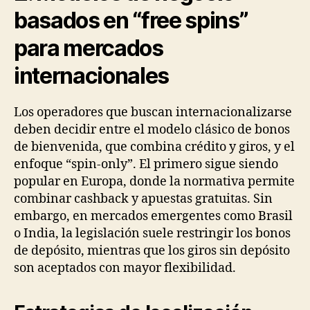
basados en “free spins”
para mercados
internacionales
Los operadores que buscan internacionalizarse
deben decidir entre el modelo clásico de bonos
de bienvenida, que combina crédito y giros, y el
enfoque “spin‑only”. El primero sigue siendo
popular en Europa, donde la normativa permite
combinar cashback y apuestas gratuitas. Sin
embargo, en mercados emergentes como Brasil
o India, la legislación suele restringir los bonos
de depósito, mientras que los giros sin depósito
son aceptados con mayor flexibilidad.