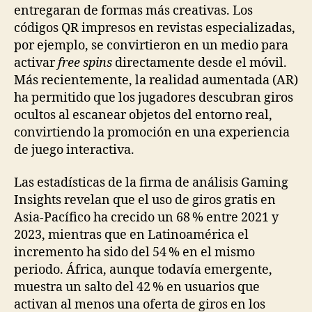
entregaran de formas más creativas. Los
códigos QR impresos en revistas especializadas,
por ejemplo, se convirtieron en un medio para
activar
free spins
directamente desde el móvil.
Más recientemente, la realidad aumentada (AR)
ha permitido que los jugadores descubran giros
ocultos al escanear objetos del entorno real,
convirtiendo la promoción en una experiencia
de juego interactiva.
Las estadísticas de la firma de análisis Gaming
Insights revelan que el uso de giros gratis en
Asia‑Pacífico ha crecido un 68 % entre 2021 y
2023, mientras que en Latinoamérica el
incremento ha sido del 54 % en el mismo
periodo. África, aunque todavía emergente,
muestra un salto del 42 % en usuarios que
activan al menos una oferta de giros en los