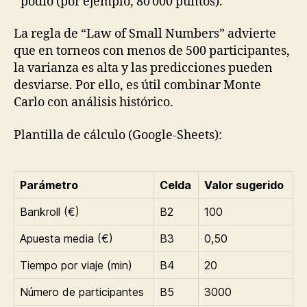
podio (por ejemplo, 80 000 puntos).
La regla de “Law of Small Numbers” advierte
que en torneos con menos de 500 participantes,
la varianza es alta y las predicciones pueden
desviarse. Por ello, es útil combinar Monte
Carlo con análisis histórico.
Plantilla de cálculo (Google‑Sheets):
Parámetro
Celda
Valor sugerido
Bankroll (€)
B2
100
Apuesta media (€)
B3
0,50
Tiempo por viaje (min)
B4
20
Número de participantes
B5
3000