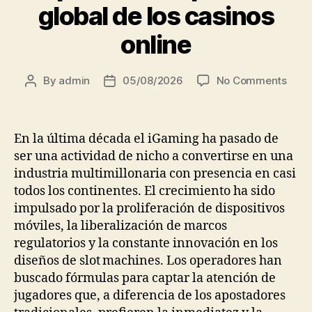
global de los casinos
online
By
admin
05/08/2026
No Comments
En la última década el iGaming ha pasado de
ser una actividad de nicho a convertirse en una
industria multimillonaria con presencia en casi
todos los continentes. El crecimiento ha sido
impulsado por la proliferación de dispositivos
móviles, la liberalización de marcos
regulatorios y la constante innovación en los
diseños de slot machines. Los operadores han
buscado fórmulas para captar la atención de
jugadores que, a diferencia de los apostadores