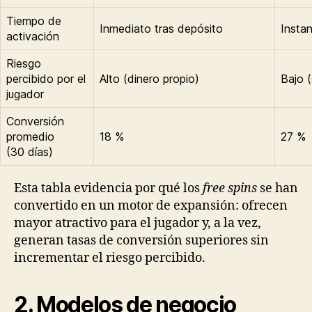
Tiempo de
Inmediato tras depósito
Instan
activación
Riesgo
percibido por el
Alto (dinero propio)
Bajo (
jugador
Conversión
promedio
18 %
27 %
(30 días)
Esta tabla evidencia por qué los
free spins
se han
convertido en un motor de expansión: ofrecen
mayor atractivo para el jugador y, a la vez,
generan tasas de conversión superiores sin
incrementar el riesgo percibido.
2. Modelos de negocio