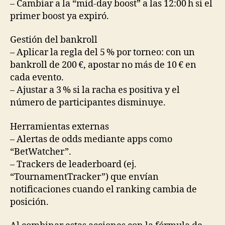
– Cambiar a la “mid‑day boost” a las 12:00 h si el
primer boost ya expiró.
Gestión del bankroll
– Aplicar la regla del 5 % por torneo: con un
bankroll de 200 €, apostar no más de 10 € en
cada evento.
– Ajustar a 3 % si la racha es positiva y el
número de participantes disminuye.
Herramientas externas
– Alertas de odds mediante apps como
“BetWatcher”.
– Trackers de leaderboard (ej.
“TournamentTracker”) que envían
notificaciones cuando el ranking cambia de
posición.