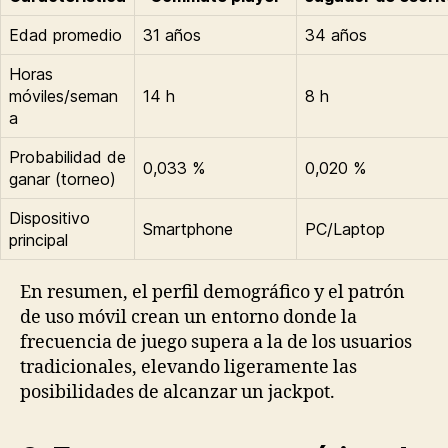
Edad promedio
31 años
34 años
Horas
móviles/seman
14 h
8 h
a
Probabilidad de
0,033 %
0,020 %
ganar (torneo)
Dispositivo
Smartphone
PC/Laptop
principal
En resumen, el perfil demográfico y el patrón
de uso móvil crean un entorno donde la
frecuencia de juego supera a la de los usuarios
tradicionales, elevando ligeramente las
posibilidades de alcanzar un jackpot.