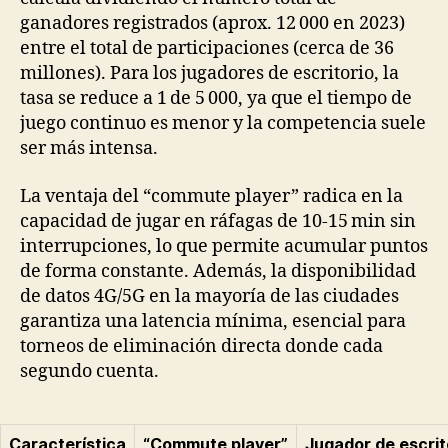
ganadores registrados (aprox. 12 000 en 2023)
entre el total de participaciones (cerca de 36
millones). Para los jugadores de escritorio, la
tasa se reduce a 1 de 5 000, ya que el tiempo de
juego continuo es menor y la competencia suele
ser más intensa.
La ventaja del “commute player” radica en la
capacidad de jugar en ráfagas de 10‑15 min sin
interrupciones, lo que permite acumular puntos
de forma constante. Además, la disponibilidad
de datos 4G/5G en la mayoría de las ciudades
garantiza una latencia mínima, esencial para
torneos de eliminación directa donde cada
segundo cuenta.
Característica
“Commute player”
Jugador de escrit