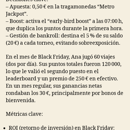
– Apuesta: 0,50 € en la tragamonedas “Metro
Jackpot”.
– Boost: activa el “early‑bird boost” a las 07:00 h,
que duplica los puntos durante la primera hora.
– Gestión de bankroll: destina el 5 % de su saldo
(20 €) a cada torneo, evitando sobreexposición.
En el mes de Black Friday, Ana jugó 60 viajes
(dos por día). Sus puntos totales fueron 120 000,
lo que le valió el segundo puesto en el
leaderboard y un premio de 250 € en efectivo.
En un mes regular, sus ganancias netas
rondaban los 30 €, principalmente por bonos de
bienvenida.
Métricas clave:
ROI (retorno de inversión) en Black Friday: