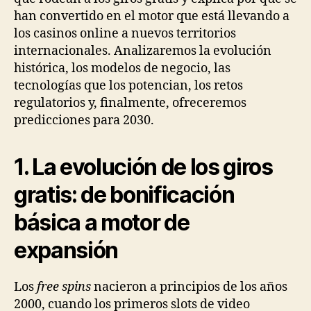
han convertido en el motor que está llevando a
los casinos online a nuevos territorios
internacionales. Analizaremos la evolución
histórica, los modelos de negocio, las
tecnologías que los potencian, los retos
regulatorios y, finalmente, ofreceremos
predicciones para 2030.
1. La evolución de los giros
gratis: de bonificación
básica a motor de
expansión
Los
free spins
nacieron a principios de los años
2000, cuando los primeros slots de video