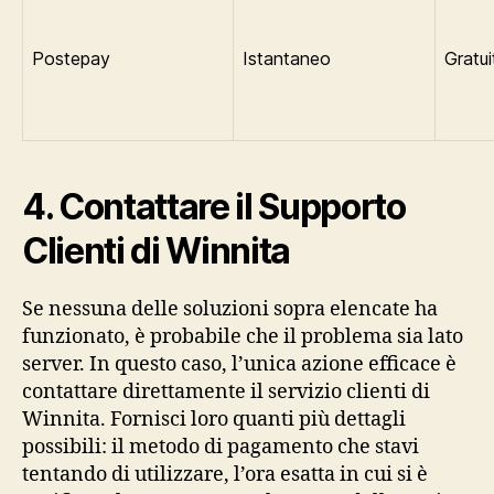
Postepay
Istantaneo
Gratui
4. Contattare il Supporto
Clienti di Winnita
Se nessuna delle soluzioni sopra elencate ha
funzionato, è probabile che il problema sia lato
server. In questo caso, l’unica azione efficace è
contattare direttamente il servizio clienti di
Winnita. Fornisci loro quanti più dettagli
possibili: il metodo di pagamento che stavi
tentando di utilizzare, l’ora esatta in cui si è