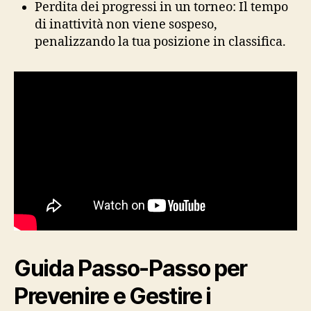
Perdita dei progressi in un torneo: Il tempo
di inattività non viene sospeso,
penalizzando la tua posizione in classifica.
Guida Passo-Passo per
Prevenire e Gestire i