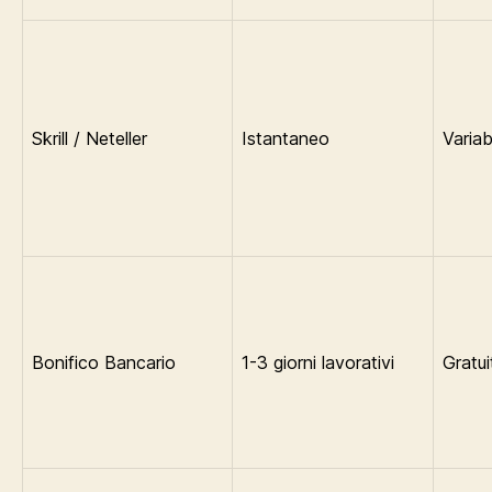
Skrill / Neteller
Istantaneo
Variab
Bonifico Bancario
1-3 giorni lavorativi
Gratui