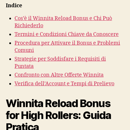
Indice
Cos’è il Winnita Reload Bonus e Chi Può
Richiederlo
Termini e Condizioni Chiave da Conoscere
Procedura per Attivare il Bonus e Problemi
Comuni
Strategie per Soddisfare i Requisiti di
Puntata
Confronto con Altre Offerte Winnita
Verifica dell’Account e Tempi di Prelievo
Winnita Reload Bonus
for High Rollers: Guida
Pratica