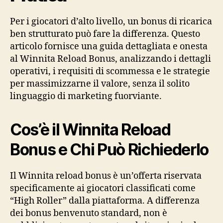
Per i giocatori d’alto livello, un bonus di ricarica
ben strutturato può fare la differenza. Questo
articolo fornisce una guida dettagliata e onesta
al Winnita Reload Bonus, analizzando i dettagli
operativi, i requisiti di scommessa e le strategie
per massimizzarne il valore, senza il solito
linguaggio di marketing fuorviante.
Cos’è il Winnita Reload
Bonus e Chi Può Richiederlo
Il Winnita reload bonus è un’offerta riservata
specificamente ai giocatori classificati come
“High Roller” dalla piattaforma. A differenza
dei bonus benvenuto standard, non è