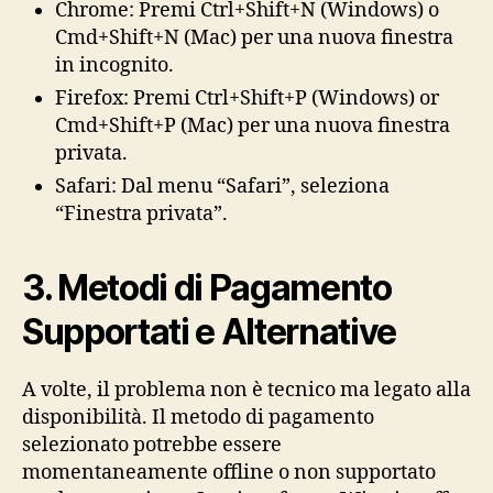
Chrome: Premi Ctrl+Shift+N (Windows) o
Cmd+Shift+N (Mac) per una nuova finestra
in incognito.
Firefox: Premi Ctrl+Shift+P (Windows) or
Cmd+Shift+P (Mac) per una nuova finestra
privata.
Safari: Dal menu “Safari”, seleziona
“Finestra privata”.
3. Metodi di Pagamento
Supportati e Alternative
A volte, il problema non è tecnico ma legato alla
disponibilità. Il metodo di pagamento
selezionato potrebbe essere
momentaneamente offline o non supportato