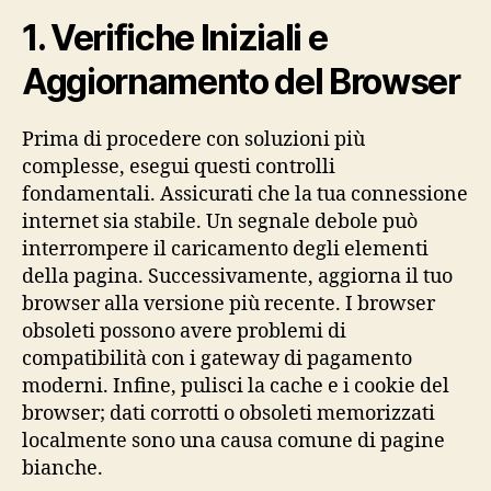
1. Verifiche Iniziali e
Aggiornamento del Browser
Prima di procedere con soluzioni più
complesse, esegui questi controlli
fondamentali. Assicurati che la tua connessione
internet sia stabile. Un segnale debole può
interrompere il caricamento degli elementi
della pagina. Successivamente, aggiorna il tuo
browser alla versione più recente. I browser
obsoleti possono avere problemi di
compatibilità con i gateway di pagamento
moderni. Infine, pulisci la cache e i cookie del
browser; dati corrotti o obsoleti memorizzati
localmente sono una causa comune di pagine
bianche.