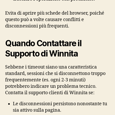
Evita di aprire più schede del browser, poiché
questo può a volte causare conflitti e
disconnessioni più frequenti.
Quando Contattare il
Supporto di Winnita
Sebbene i timeout siano una caratteristica
standard, sessioni che si disconnettono troppo
frequentemente (es. ogni 2-3 minuti)
potrebbero indicare un problema tecnico.
Contatta il supporto clienti di Winnita se:
Le disconnessioni persistono nonostante tu
sia attivo sulla pagina.