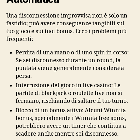
Una disconnessione improvvisa non è solo un
fastidio; può avere conseguenze tangibili sul
tuo gioco e sui tuoi bonus. Ecco i problemi più
frequenti:
Perdita di una mano o di uno spin in corso:
Se sei disconnesso durante un round, la
puntata viene generalmente considerata
persa.
Interruzione del gioco in live casino: Le
partite di blackjack o roulette live non si
fermano, rischiando di saltare il tuo turno.
Blocco di un bonus attivo: Alcuni Winnita
bonus, specialmente i Winnita free spins,
potrebbero avere un timer che continua a
scadere anche mentre sei disconnesso.