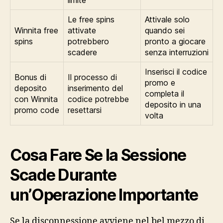
limite
Le free spins
Attivale solo
Winnita free
attivate
quando sei
spins
potrebbero
pronto a giocare
scadere
senza interruzioni
Inserisci il codice
Bonus di
Il processo di
promo e
deposito
inserimento del
completa il
con Winnita
codice potrebbe
deposito in una
promo code
resettarsi
volta
Cosa Fare Se la Sessione
Scade Durante
un’Operazione Importante
Se la disconnessione avviene nel bel mezzo di