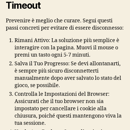
Timeout
Prevenire è meglio che curare. Segui questi
passi concreti per evitare di essere disconnesso:
Rimani Attivo: La soluzione più semplice è
interagire con la pagina. Muovi il mouse o
premi un tasto ogni 5-7 minuti.
Salva il Tuo Progresso: Se devi allontanarti,
è sempre più sicuro disconnetterti
manualmente dopo aver salvato lo stato del
gioco, se possibile.
Controlla le Impostazioni del Browser:
Assicurati che il tuo browser non sia
impostato per cancellare i cookie alla
chiusura, poiché questi mantengono viva la
tua sessione.