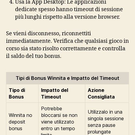
Usa la App Desktop: Le applicazioni
dedicate spesso hanno timeout di sessione
più lunghi rispetto alla versione browser.
Se vieni disconnesso, riconnettiti
immediatamente. Verifica che qualsiasi gioco in
corso sia stato risolto correttamente e controlla
il saldo del tuo bonus.
Tipi di Bonus Winnita e Impatto del Timeout
Tipo di
Impatto del
Azione
Bonus
Timeout
Consigliata
Potrebbe
Utilizzalo in una
Winnita no
bloccarsi se non
singola sessione
deposit
viene utilizzato
senza pause
bonus
entro un tempo
prolungate