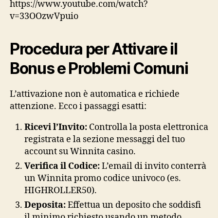
https://www.youtube.com/watch?
v=33OOzwVpuio
Procedura per Attivare il
Bonus e Problemi Comuni
L’attivazione non è automatica e richiede
attenzione. Ecco i passaggi esatti:
Ricevi l’Invito:
Controlla la posta elettronica
registrata e la sezione messaggi del tuo
account su Winnita casino.
Verifica il Codice:
L’email di invito conterrà
un Winnita promo codice univoco (es.
HIGHROLLER50).
Deposita:
Effettua un deposito che soddisfi
il minimo richiesto usando un metodo