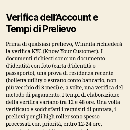
Verifica dell’Account e
Tempi di Prelievo
Prima di qualsiasi prelievo, Winnita richiederà
la verifica KYC (Know Your Customer). I
documenti richiesti sono: un documento
d’identità con foto (carta d’identità o
passaporto), una prova di residenza recente
(bolletta utility o estratto conto bancario, non
più vecchio di 3 mesi) e, a volte, una verifica del
metodo di pagamento. I tempi di elaborazione
della verifica variano tra 12 e 48 ore. Una volta
verificato e soddisfatti i requisiti di puntata, i
prelievi per gli high roller sono spesso
processati con priorità, entro 12-24 ore,